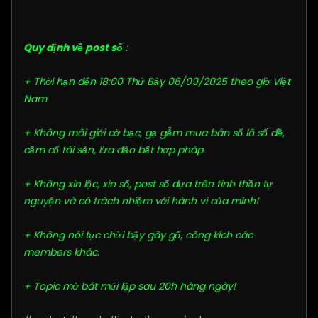
Quy định về post số
:
+ Thời hạn đến 18:00 Thứ Bảy 06/09/2025 theo giờ Việt
Nam
+ Không môi giới cờ bạc, gạ gẫm mua bán số lô số đề,
cầm cố tài sản, lừa đảo bất hợp pháp.
+ Không xin lộc, xin số, post số dựa trên tinh thần tự
nguyện và có trách nhiệm với hành vi của mình!
+ Không nói tục chửi bậy gây gổ, công kích các
members khác.
+ Topic mở bát mới lập sau 20h hàng ngày!