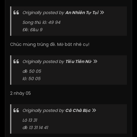
Originally posted by
An Nhiên Tự Tại
Song thủ lô: 49 94
Đề: Đầu 9
Chúc mừng trúng đề. Mở bát nhé cụ!
Originally posted by
Tiểu Tiên Nữ
đề 50 05
lô: 50 05
2 nháy 05
Originally posted by
Cá Chà Bặc
Lô 13 31
đề 13 31 14 41