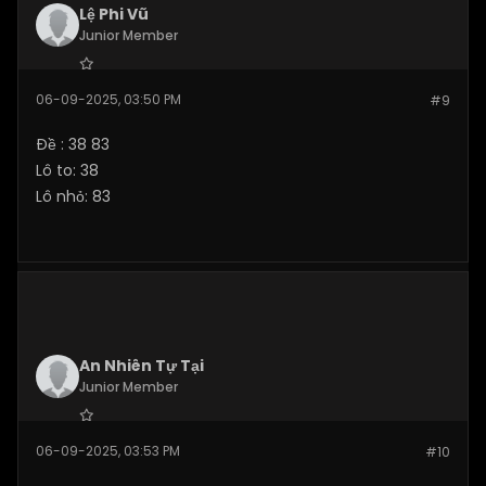
Lệ Phi Vũ
Junior Member
Join Date:
Aug 2025
06-09-2025, 03:50 PM
#9
Posts:
3
Đề : 38 83
Lô to: 38
Lô nhỏ: 83
An Nhiên Tự Tại
Junior Member
Join Date:
Aug 2025
06-09-2025, 03:53 PM
#10
Posts:
11