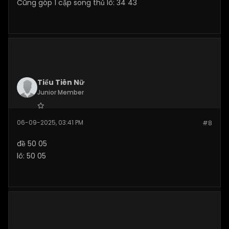
Cũng góp 1 cặp song thủ lô: 34 43
Tiểu Tiên Nữ
Junior Member
Join Date:
Aug 2025
06-09-2025, 03:41 PM
#8
Posts:
8
đề 50 05
lô: 50 05