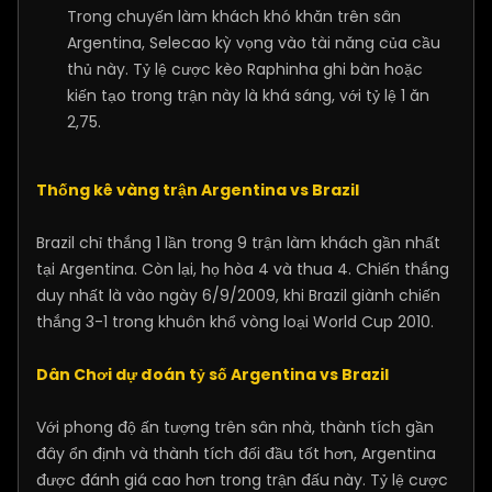
Trong chuyến làm khách khó khăn trên sân
Argentina, Selecao kỳ vọng vào tài năng của cầu
thủ này. Tỷ lệ cược kèo Raphinha ghi bàn hoặc
kiến tạo trong trận này là khá sáng, với tỷ lệ 1 ăn
2,75.
Thống kê vàng trận Argentina vs Brazil
Brazil chỉ thắng 1 lần trong 9 trận làm khách gần nhất
tại Argentina. Còn lại, họ hòa 4 và thua 4. Chiến thắng
duy nhất là vào ngày 6/9/2009, khi Brazil giành chiến
thắng 3-1 trong khuôn khổ vòng loại World Cup 2010.
Dân Chơi dự đoán tỷ số Argentina vs Brazil
Với phong độ ấn tượng trên sân nhà, thành tích gần
đây ổn định và thành tích đối đầu tốt hơn, Argentina
được đánh giá cao hơn trong trận đấu này. Tỷ lệ cược