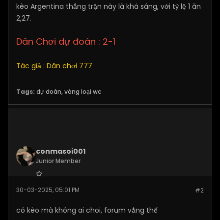
kèo Argentina thắng trận này là khá sáng, với tỷ lệ 1 ăn
2,27.
Dân Chơi dự đoán : 2-1
Tác giả : Dân chơi 777
Tags:
dự đoán
,
vòng loại wc
conmasoi001
Junior Member
Join Date:
Mar 2025
30-03-2025, 05:01 PM
#2
Posts:
11
có kèo mà không ai choi, forum vắng thế