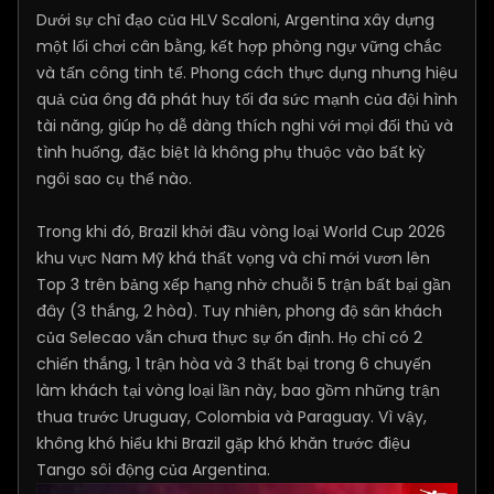
Dưới sự chỉ đạo của HLV Scaloni, Argentina xây dựng
một lối chơi cân bằng, kết hợp phòng ngự vững chắc
và tấn công tinh tế. Phong cách thực dụng nhưng hiệu
quả của ông đã phát huy tối đa sức mạnh của đội hình
tài năng, giúp họ dễ dàng thích nghi với mọi đối thủ và
tình huống, đặc biệt là không phụ thuộc vào bất kỳ
ngôi sao cụ thể nào.
Trong khi đó, Brazil khởi đầu vòng loại World Cup 2026
khu vực Nam Mỹ khá thất vọng và chỉ mới vươn lên
Top 3 trên bảng xếp hạng nhờ chuỗi 5 trận bất bại gần
đây (3 thắng, 2 hòa). Tuy nhiên, phong độ sân khách
của Selecao vẫn chưa thực sự ổn định. Họ chỉ có 2
chiến thắng, 1 trận hòa và 3 thất bại trong 6 chuyến
làm khách tại vòng loại lần này, bao gồm những trận
thua trước Uruguay, Colombia và Paraguay. Vì vậy,
không khó hiểu khi Brazil gặp khó khăn trước điệu
Tango sôi động của Argentina.