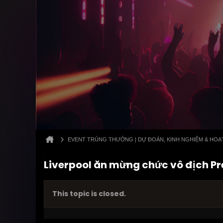
EVENT TRÚNG THƯỞNG | DỰ ĐOÁN, KINH NGHIỆM & HO
Liverpool ăn mừng chức vô địch P
This topic is closed.