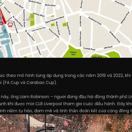
chức theo mô hình từng áp dụng trong các năm 2019 và 2022, kh
i (FA Cup và Carabao Cup).
ệt này, ông Liam Robinson – người đứng đầu hội đồng thành phố L
ạnh khi được mời CLB Liverpool tham gia cuộc diễu hành. Đây k
vinh niềm tự hào, đam mê và tinh thần đoàn kết của cộng đồng 