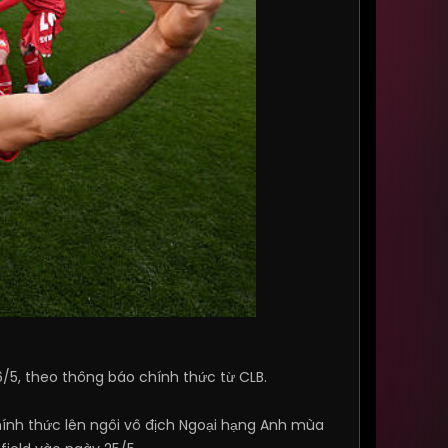
/5, theo thông báo chính thức từ CLB.
ính thức lên ngôi vô địch Ngoại hạng Anh mùa