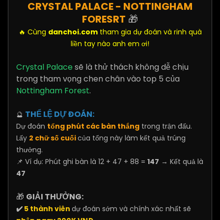
CRYSTAL PALACE - NOTTINGHAM
FORESRT
🎁
🔥 Cùng
danchoi.com
tham gia dự đoán và rinh quà
liền tay nào anh em ơi!
Crystal Palace
sẽ là thử thách không dễ chịu
trong tham vọng chen chân vào top 5 của
Nottingham Forest
.
THỂ LỆ DỰ ĐOÁN:
🔮
Dự đoán
tổng phút các bàn thắng
trong trận đấu.
Lấy
2 chữ số cuối
của tổng này làm kết quả trúng
thưởng.
📌 Ví dụ: Phút ghi bàn là 12 + 47 + 88 =
147
→ Kết quả là
47
🎁
GIẢI THƯỞNG:
✔️
5 thành viên
dự đoán sớm và chính xác nhất sẽ