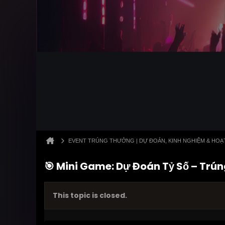
EVENT TRÚNG THƯỞNG | DỰ ĐOÁN, KINH NGHIỆM & HO
🎯 Mini Game: Dự Đoán Tỷ Số – Trú
This topic is closed.