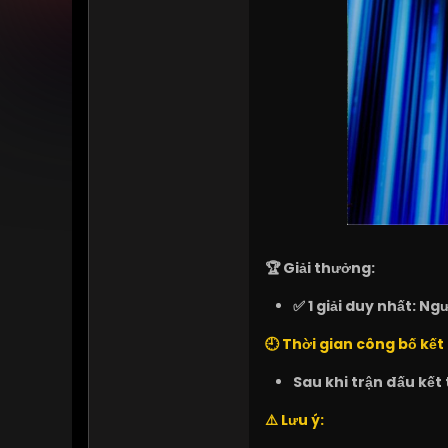
🏆
Giải thưởng:
✅ 1 giải duy nhất: N
🕘
Thời gian công bố kết
Sau khi trận đấu kết
⚠️
Lưu ý: