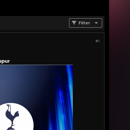
Filter
#1
spur