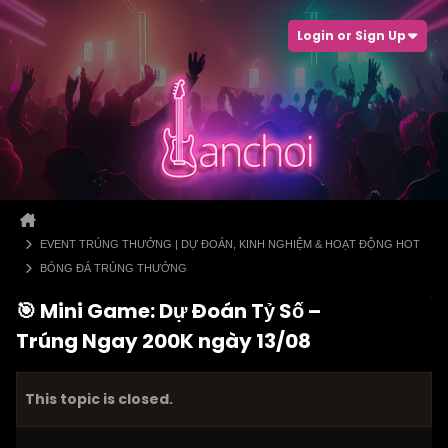
Login or Sign Up
EVENT TRÚNG THƯỞNG | DỰ ĐOÁN, KINH NGHIỆM & HOẠT ĐỘNG HOT
BÓNG ĐÁ TRÚNG THƯỞNG
🎯 Mini Game: Dự Đoán Tỷ Số –
Trúng Ngay 200K ngày 13/08
This topic is closed.