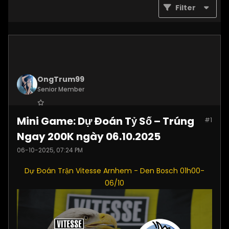
Filter
OngTrum99
Senior Member
Join Date:
Jul 2025
Mini Game: Dự Đoán Tỷ Số – Trúng
#1
Posts:
4305
Ngay 200K ngày 06.10.2025
06-10-2025, 07:24 PM
Dự Đoán Trận Vitesse Arnhem - Den Bosch 01h00-
06/10