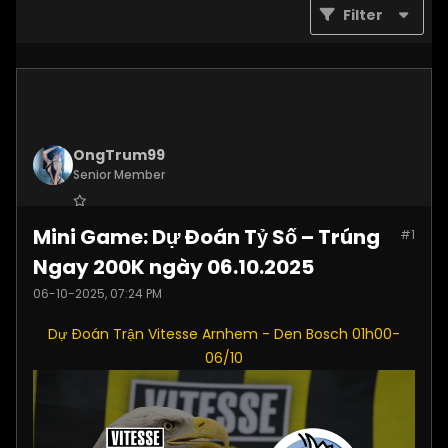
Filter
OngTrum99
Senior Member
Join Date:
Jul 2025
Mini Game: Dự Đoán Tỷ Số – Trúng
#1
Posts:
4305
Ngay 200K ngày 06.10.2025
06-10-2025, 07:24 PM
Dự Đoán Trận Vitesse Arnhem - Den Bosch 01h00-
06/10