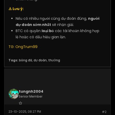
⚠️ Lưu ý:
Nếu có nhiều người cùng dự đoán đúng,
người
dự đoán sớm nhất
sẽ nhận giải.
BTC có quyền
loại bỏ
các tài khoản không hợp
lệ hoặc có dấu hiệu gian lận.
TG: OngTrum99
Tags:
bóng đá
,
dự đoán
,
thưởng
tungnh2004
Senior Member
Join Date:
Jun 2025
23-10-2025, 08:27 PM
#2
Posts:
4099