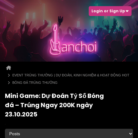
Login or Sign Up
EVENT TRÚNG THƯỞNG | DỰ ĐOÁN, KINH NGHIỆM & HOẠT ĐỘNG HOT
BÓNG ĐÁ TRÚNG THƯỞNG
Mini Game: Dự Đoán Tỷ Số Bóng
đá – Trúng Ngay 200K ngày
23.10.2025