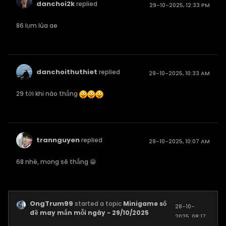
danchoi2k
replied
29-10-2025, 12:33 PM
86 lụm lúa ae
danchoithuthiet
replied
29-10-2025, 10:33 AM
29 tới khi nào thắng
trannguyen
replied
29-10-2025, 10:07 AM
68 nhé, mong sẽ thắng 😁
OngTrum99
started a topic
Minigame số
28-10-
đề may mắn mỗi ngày - 29/10/2025
2025, 08:17