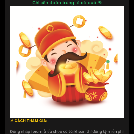
PM
Chỉ cần đoán trúng là có quà 🎁
📌 CÁCH THAM GIA:
Đăng nhập forum (nếu chưa có tài khoản thì đăng ký miễn phí