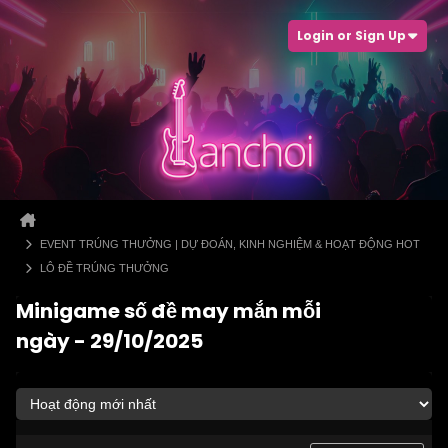
Login or Sign Up
EVENT TRÚNG THƯỞNG | DỰ ĐOÁN, KINH NGHIỆM & HOẠT ĐỘNG HOT
LÔ ĐỀ TRÚNG THƯỞNG
Minigame số đề may mắn mỗi
ngày - 29/10/2025