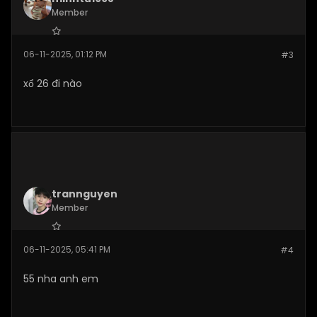
Member
Join Date:
Oct 2025
06-11-2025, 01:12 PM
#3
Posts:
66
xổ 26 đi nào
trannguyen
Member
Join Date:
Oct 2025
06-11-2025, 05:41 PM
#4
Posts:
74
55 nha anh em