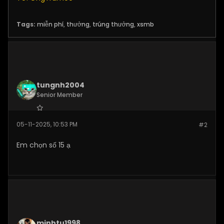
Tags:
miễn phí
,
thưởng
,
trúng thưởng
,
xsmb
tungnh2004
Senior Member
Join Date:
Jun 2025
05-11-2025, 10:53 PM
#2
Posts:
4099
Em chọn số 15 ạ
minhtu1998