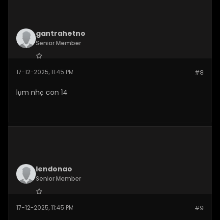
gantrahetno
Senior Member
Join Date:
Nov 2025
17-12-2025, 11:45 PM
#8
Posts:
142
lụm nhẹ con 14
lendonao
Senior Member
Join Date:
Nov 2025
17-12-2025, 11:45 PM
#9
Posts:
128