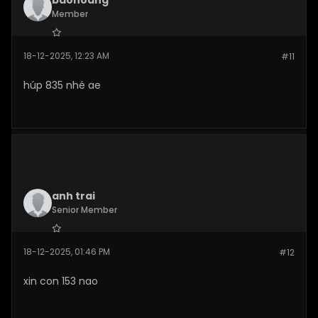
baohoang
Member
Join Date:
Nov 2025
18-12-2025, 12:23 AM
#11
Posts:
54
húp 835 nhé ae
anh trai
Senior Member
Join Date:
Dec 2025
18-12-2025, 01:46 PM
#12
Posts:
142
xin con 153 nao