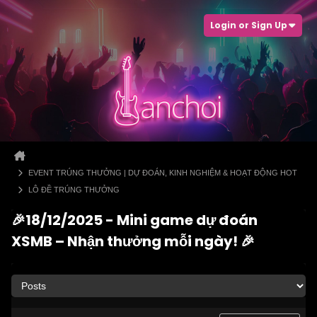
Login or Sign Up
EVENT TRÚNG THƯỞNG | DỰ ĐOÁN, KINH NGHIỆM & HOẠT ĐỘNG HOT
LÔ ĐỀ TRÚNG THƯỞNG
🎉18/12/2025 - Mini game dự đoán
XSMB – Nhận thưởng mỗi ngày! 🎉