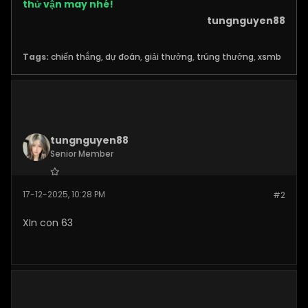
thử vận may nhé!
tungnguyen88
Tags:
chiến thắng
,
dự đoán
,
giải thưởng
,
trúng thưởng
,
xsmb
tungnguyen88
Senior Member
Join Date:
Nov 2025
17-12-2025, 10:28 PM
#2
Posts:
3619
XIn con 63