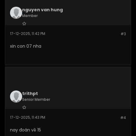
nguyen van hung
Member
Join Date:
Dec 2025
17-12-2025, 11:42 PM
#3
Posts:
95
xin con 07 nha
trithpt
Senior Member
Join Date:
Nov 2025
17-12-2025, 11:43 PM
#4
Posts:
148
nay đoán về 15