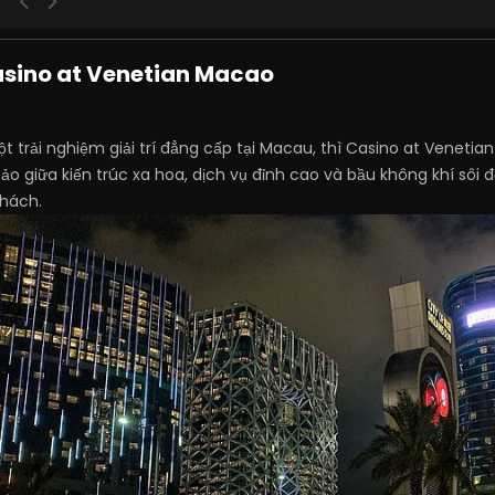
Casino at Venetian Macao
 trải nghiệm giải trí đẳng cấp tại Macau, thì Casino at Venet
hảo giữa kiến trúc xa hoa, dịch vụ đỉnh cao và bầu không khí sôi
khách.