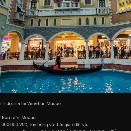
ến đi chơi tại Venetian Macao
ệt Nam đến Macau:
.000.000 VND, tùy hãng và thời gian đặt vé.