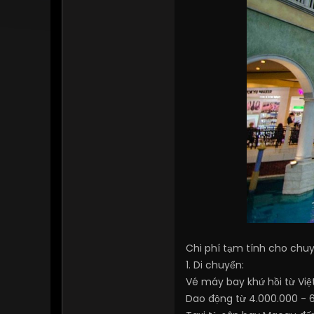
Chi phí tạm tính cho chuy
1. Di chuyển:
Vé máy bay khứ hồi từ Vi
Dao động từ 4.000.000 - 6