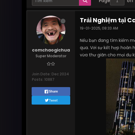
Page
of
1
Trải Nghiệm tại 
19-01-2025, 08:33 AM
Nếu bạn đang tìm kiếm một
qua. Với sự kết hợp hoàn 
comchaogichua
vừa thư giãn cho mọi du 
Super Moderator
Join Date:
Dec 2024
Posts:
10887
Share
Tweet