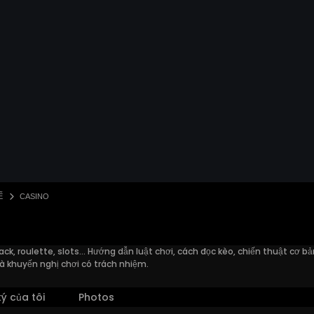
Ế
CASINO
jack, roulette, slots… Hướng dẫn luật chơi, cách đọc kèo, chiến thuật cơ b
và khuyến nghị chơi có trách nhiệm.
ý của tôi
Photos