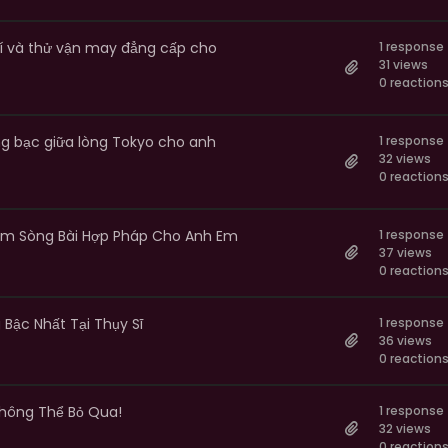
 trí và thử vận may đẳng cấp cho
1 response
31 views
0 reaction
ng bạc giữa lòng Tokyo cho anh
1 response
32 views
0 reaction
iểm Sòng Bài Hợp Pháp Cho Anh Em
1 response
37 views
0 reaction
Bậc Nhất Tại Thụy Sĩ
1 response
36 views
0 reaction
Không Thể Bỏ Qua!
1 response
32 views
0 reaction