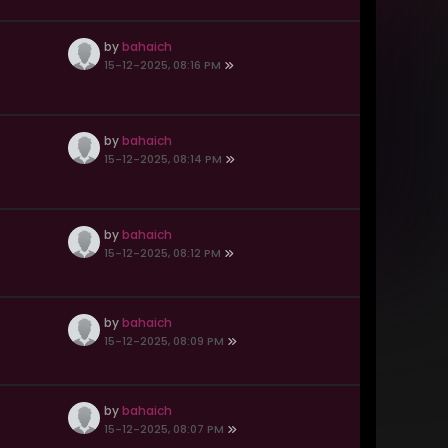
by
bahaich
15-12-2025, 08:16 PM
s
by
bahaich
15-12-2025, 08:14 PM
s
by
bahaich
15-12-2025, 08:12 PM
s
by
bahaich
15-12-2025, 08:09 PM
s
by
bahaich
15-12-2025, 08:07 PM
s