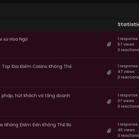
Statisti
ại xứ Hoa Ngữ
1 response
57 views
0 reaction
- Top Địa Điểm Casino Không Thể
1 response
47 views
0 reaction
 pháp, hút khách và tăng doanh
1 response
37 views
0 reaction
gas Những Điểm Đến Không Thể Bỏ
1 response
45 views
0 reaction