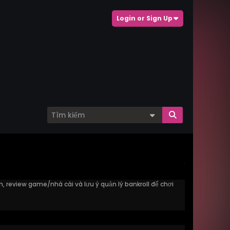
Login or Sign Up
ản, review game/nhà cái và lưu ý quản lý bankroll để chơi