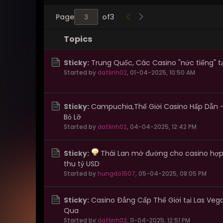
Page
of
3
Topics
Sticky:
Trung Quốc, Các Casino "nức tiếng" t
Started by
datlinh02
,
01-04-2025, 10:50 AM
Sticky:
Campuchia,Thế Giới Casino Hấp Dẫn 
Bỏ Lỡ
Started by
datlinh02
,
04-04-2025, 12:42 PM
Sticky:
Thái Lan mở đường cho casino hợp
thu tỷ USD
Started by
hungdo1507
,
05-04-2025, 08:05 PM
Sticky:
Casino Đẳng Cấp Thế Giới tại Las Ve
Qua
Started by
datlinh02
,
11-04-2025, 12:51 PM