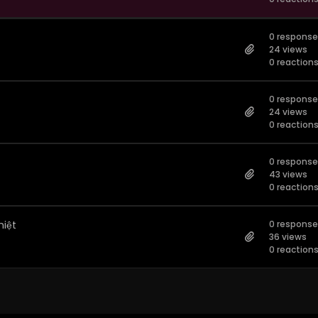
0 respons
24 views
0 reaction
0 respons
24 views
0 reaction
0 respons
43 views
0 reaction
hiệt
0 respons
36 views
0 reaction