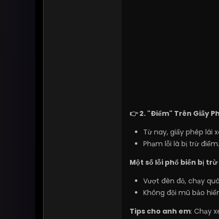
👉 2. "Điểm" Trên Giấy P
Từ nay, giấy phép lái 
Phạm lỗi là bị trừ điể
Một số lỗi phổ biến bị trừ
Vượt đèn đỏ, chạy quá
Không đội mũ bảo hiểm
Tips cho anh em
: Chạy 