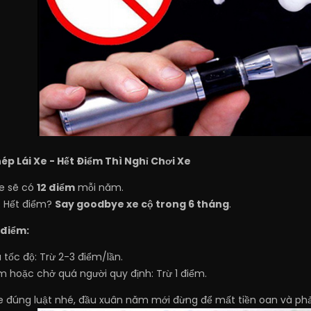
hép Lái Xe - Hết Điểm Thì Nghỉ Chơi Xe
xe sẽ có
12 điểm
mỗi năm.
m. Hết điểm?
Say goodbye xe cộ trong 6 tháng
.
 điểm:
 tốc độ: Trừ 2-3 điểm/lần.
 hoặc chở quá người quy định: Trừ 1 điểm.
xe đúng luật nhé, đầu xuân năm mới đừng để mất tiền oan và ph