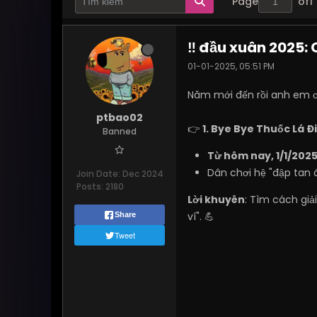
Page
of
1
‼️ đầu xuân 2025:
01-01-2025, 05:51 PM
Năm mới đến rồi anh em ơi
ptbao02
👉
1. Bye Bye Thuốc Lá Đ
Banned
Từ hôm nay, 1/1/202
Dân chơi hệ "đập tan á
Join Date:
Dec 2024
Posts:
2180
Lời khuyên
: Tìm cách gi
ví". 💪
Share
Tweet