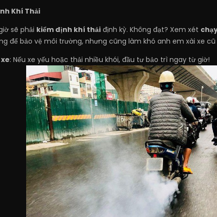
ịnh Khí Thải
giờ sẽ phải
kiểm định khí thải
định kỳ. Không đạt? Xem xét
chạy
g để bảo vệ môi trường, nhưng cũng làm khó anh em xài xe cũ 
 xe
: Nếu xe yếu hoặc thải nhiều khói, đầu tư bảo trì ngay từ giờ!