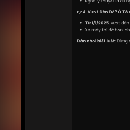
Nghe lý thuyết là đủ n
👉 4. Vượt Đèn Đỏ? Ô Tô 
Từ 1/1/2025
, vượt đèn
Xe máy thì đỡ hơn, nh
Dân chơi biết luật
: Dừng 