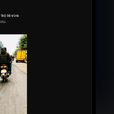
 bộ là vừa
.
xíu.