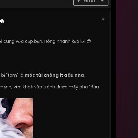
Filter
🔥
#1
i cũng vừa cập bến. Hóng nhanh kẻo lỡ! 😎
 bị "tóm" là
móc túi không ít đâu nha
.
h mạnh, vừa khoẻ vừa tránh được mấy pha "đau