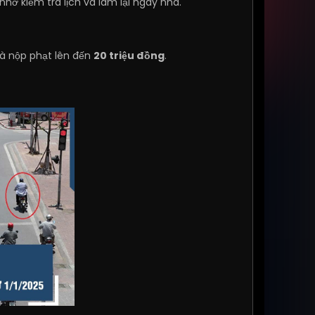
hớ kiểm tra lịch và làm lại ngay nha.
là nộp phạt lên đến
20 triệu đồng
.