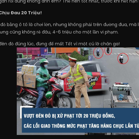
gán rồi đúng không anh em? Thế nên tốt nhất, trước khi hết hạn n
Chịu Đau 20 Triệu!
 đỏ bằng ô tô là chơi lớn, nhưng không phải trên đường đua, mà 
ưng cũng không rẻ đâu, 4-6 triệu cho một lần vi phạm.
đèn đỏ đúng lúc, đừng để mất Tết vì một cú lỡ chân ga!