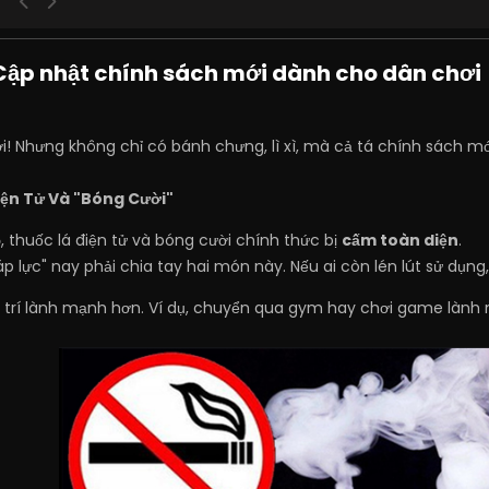
 Cập nhật chính sách mới dành cho dân chơi 
! Nhưng không chỉ có bánh chưng, lì xì, mà cả tá chính sách mớ
iện Tử Và "Bóng Cười"
5
, thuốc lá điện tử và bóng cười chính thức bị
cấm toàn diện
.
p lực" nay phải chia tay hai món này. Nếu ai còn lén lút sử dụng,
ải trí lành mạnh hơn. Ví dụ, chuyển qua gym hay chơi game làn