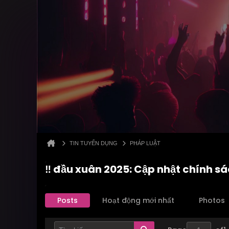
TIN TUYỂN DỤNG
PHÁP LUẬT
‼️ đầu xuân 2025: Cập nhật chính s
Posts
Hoạt động mới nhất
Photos