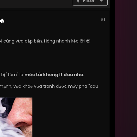
Filter
🔥
#1
i cũng vừa cập bến. Hóng nhanh kẻo lỡ! 😎
 bị "tóm" là
móc túi không ít đâu nha
.
h mạnh, vừa khoẻ vừa tránh được mấy pha "đau