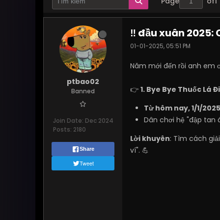
Page
of
1
‼️ đầu xuân 2025:
01-01-2025, 05:51 PM
Năm mới đến rồi anh em ơi
ptbao02
👉
1. Bye Bye Thuốc Lá Đ
Banned
Từ hôm nay, 1/1/202
Dân chơi hệ "đập tan á
Join Date:
Dec 2024
Posts:
2180
Lời khuyên
: Tìm cách gi
ví". 💪
Share
Tweet