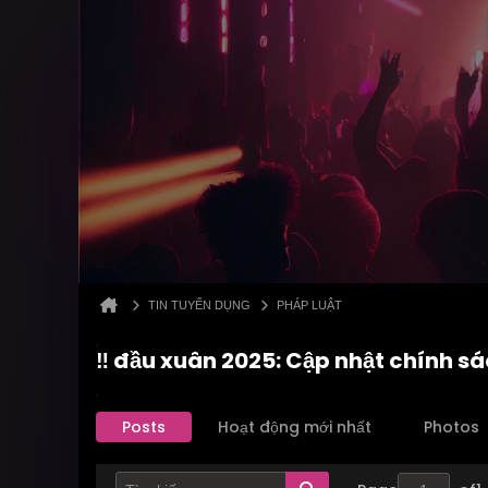
TIN TUYỂN DỤNG
PHÁP LUẬT
‼️ đầu xuân 2025: Cập nhật chính s
Posts
Hoạt động mới nhất
Photos