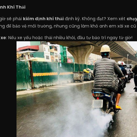
ịnh Khí Thải
giờ sẽ phải
kiểm định khí thải
định kỳ. Không đạt? Xem xét
chạy
g để bảo vệ môi trường, nhưng cũng làm khó anh em xài xe cũ 
 xe
: Nếu xe yếu hoặc thải nhiều khói, đầu tư bảo trì ngay từ giờ!