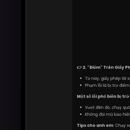
👉 2. "Điểm" Trên Giấy P
Từ nay, giấy phép lái 
Phạm lỗi là bị trừ điể
Một số lỗi phổ biến bị trừ
Vượt đèn đỏ, chạy quá
Không đội mũ bảo hiểm
Tips cho anh em
: Chạy 