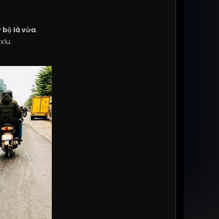
 bộ là vừa
.
xíu.