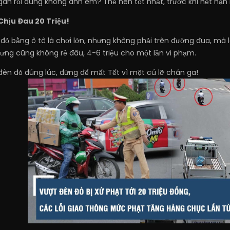
gán rồi đúng không anh em? Thế nên tốt nhất, trước khi hết hạn n
Chịu Đau 20 Triệu!
 đỏ bằng ô tô là chơi lớn, nhưng không phải trên đường đua, mà 
ưng cũng không rẻ đâu, 4-6 triệu cho một lần vi phạm.
đèn đỏ đúng lúc, đừng để mất Tết vì một cú lỡ chân ga!