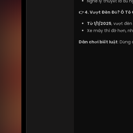
Nghe lý thuyết là đủ n
👉 4. Vượt Đèn Đỏ? Ô Tô 
Từ 1/1/2025
, vượt đèn
Xe máy thì đỡ hơn, nh
Dân chơi biết luật
: Dừng 