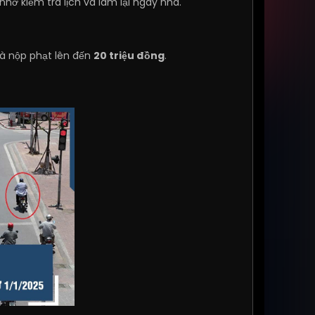
hớ kiểm tra lịch và làm lại ngay nha.
là nộp phạt lên đến
20 triệu đồng
.