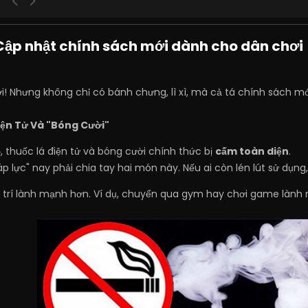
 Cập nhật chính sách mới dành cho dân chơi 
! Nhưng không chỉ có bánh chưng, lì xì, mà cả tá chính sách mớ
iện Tử Và "Bóng Cười"
5
, thuốc lá điện tử và bóng cười chính thức bị
cấm toàn diện
.
p lực" nay phải chia tay hai món này. Nếu ai còn lén lút sử dụng,
ải trí lành mạnh hơn. Ví dụ, chuyển qua gym hay chơi game làn