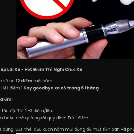
hép Lái Xe - Hết Điểm Thì Nghỉ Chơi Xe
xe sẽ có
12 điểm
mỗi năm.
m. Hết điểm?
Say goodbye xe cộ trong 6 tháng
.
 điểm:
 tốc độ: Trừ 2-3 điểm/lần.
 hoặc chở quá người quy định: Trừ 1 điểm.
xe đúng luật nhé, đầu xuân năm mới đừng để mất tiền oan và ph