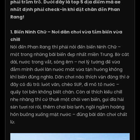
phải trầm trồ.
Dưới đây là top 5 địa điểm mà ae
nhất định phải check-in khi đặt chân đến Phan
Rang!
1. Biển Ninh Chữ – Nơi dân chơi vừa tắm biển vừa
chill
Nói đến Phan Rang thì phải nói đến biển Ninh Chữ –
một trong những bãi biển đẹp nhất miền Trung. Bờ cát
dài, nước trong vắt, sóng êm – nơi lý tưởng để vừa
đắm mình dưới làn nước mát vừa tận hưởng không
khí biển đúng nghĩa. Dân chơi nào thích vận động thì ở
đây có đủ trò: lướt ván, chèo SUP, đi mô tô nước –
quẩy tới bến không biết chán. Còn ai thích kiểu chill
nhẹ nhàng thì cứ thuê một chòi ven biển, gọi dĩa hải
sản tươi roi rói, thêm chai bia lạnh, ngồi ngắm hoàng
hôn buông xuống mặt nước – đúng bài dân chơi chất
lừ.