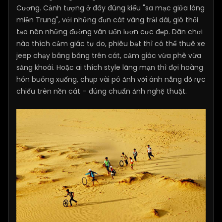
Cương. Cảnh tượng ở đây đúng kiểu "sa mạc giữa lòng
miền Trung", với những đụn cát vàng trải dài, gió thổi
tạo nên những đường vân uốn lượn cực đẹp. Dân chơi
nào thích cảm giác tự do, phiêu bạt thì có thể thuê xe
jeep chạy băng băng trên cát, cảm giác vừa phê vừa
sảng khoái. Hoặc ai thích style lãng mạn thì đợi hoàng
hôn buông xuống, chụp vài pô ảnh với ánh nắng đỏ rực
chiếu trên nền cát – đúng chuẩn ảnh nghệ thuật.