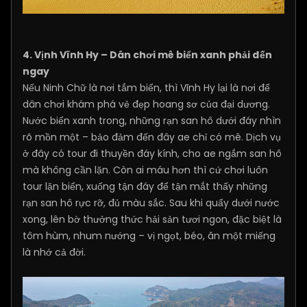
4. Vịnh Vĩnh Hy – Dân chơi mê biển xanh phải đến
ngay
Nếu Ninh Chữ là nơi tắm biển, thì Vĩnh Hy lại là nơi để
dân chơi khám phá vẻ đẹp hoang sơ của đại dương.
Nước biển xanh trong, những rạn san hô dưới đáy nhìn
rõ mồn một – bảo đảm đến đây ae chỉ có mê. Dịch vụ
ở đây có tour đi thuyền đáy kính, cho ae ngắm san hô
mà không cần lặn. Còn ai máu hơn thì cứ chơi luôn
tour lặn biển, xuống tận đáy để tận mắt thấy những
rạn san hô rực rỡ, đủ màu sắc. Sau khi quẩy dưới nước
xong, lên bờ thưởng thức hải sản tươi ngon, đặc biệt là
tôm hùm, nhum nướng – vị ngọt, béo, ăn một miếng
là nhớ cả đời.