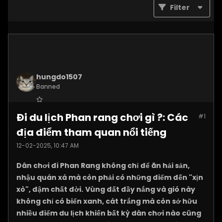
Filter
hungdo1507
Banned
Join Date:
Jan 2025
Đi du lịch Phan rang chơi gì ?: Các
#1
Posts:
3873
địa điểm tham quan nổi tiếng
12-02-2025, 10:47 AM
Dân chơi đi Phan Rang không chỉ để ăn hải sản,
nhậu quán xá mà còn phải có những điểm đến "xịn
xò", đậm chất đời.
Vùng đất đầy nắng và gió này
không chỉ có biển xanh, cát trắng mà còn sở hữu
nhiều điểm du lịch khiến bất kỳ dân chơi nào cũng