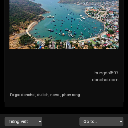
hungdo1507
danchoi.com
Tags:
danchoi
,
du lich
,
none.
,
phan rang