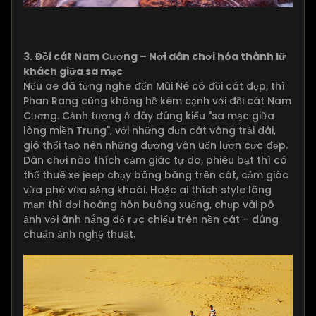
3. Đồi cát Nam Cương – Nơi dân chơi hóa thành lữ
khách giữa sa mạc
Nếu ae đã từng nghe đến Mũi Né có đồi cát đẹp, thì
Phan Rang cũng không hề kém cạnh với đồi cát Nam
Cương. Cảnh tượng ở đây đúng kiểu "sa mạc giữa
lòng miền Trung", với những đụn cát vàng trải dài,
gió thổi tạo nên những đường vân uốn lượn cực đẹp.
Dân chơi nào thích cảm giác tự do, phiêu bạt thì có
thể thuê xe jeep chạy băng băng trên cát, cảm giác
vừa phê vừa sảng khoái. Hoặc ai thích style lãng
mạn thì đợi hoàng hôn buông xuống, chụp vài pô
ảnh với ánh nắng đỏ rực chiếu trên nền cát – đúng
chuẩn ảnh nghệ thuật.