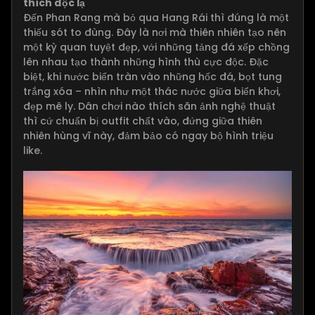
thích độc lạ
Đến Phan Rang mà bỏ qua Hang Rái thì đúng là một
thiếu sót to đùng. Đây là nơi mà thiên nhiên tạo nên
một kỳ quan tuyệt đẹp, với những tảng đá xếp chồng
lên nhau tạo thành những hình thù cực độc. Đặc
biệt, khi nước biển tràn vào những hốc đá, bọt tung
trắng xóa – nhìn như một thác nước giữa biển khơi,
đẹp mê ly. Dân chơi nào thích săn ảnh nghệ thuật
thì cứ chuẩn bị outfit chất vào, đứng giữa thiên
nhiên hùng vĩ này, đảm bảo có ngay bộ hình triệu
like.