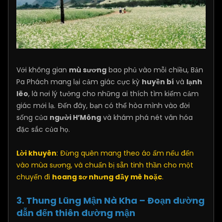
Với không gian
mù sương
bao phủ vào mỗi chiều, Bản
Pa Phách mang lại cảm giác cực kỳ
huyền bí
và
lạnh
lẽo
, là nơi lý tưởng cho những ai thích tìm kiếm cảm
giác mới lạ. Đến đây, bạn có thể hòa mình vào đời
sống của
người H’Mông
và khám phá nét văn hóa
đặc sắc của họ.
Lời khuyên
: Đừng quên mang theo áo ấm nếu đến
vào mùa sương, và chuẩn bị sẵn tinh thần cho một
chuyến đi
hoang sơ nhưng đầy mê hoặc
.
3. Thung Lũng Mận Nà Kha – Đoạn đường
dẫn đến thiên đường mận