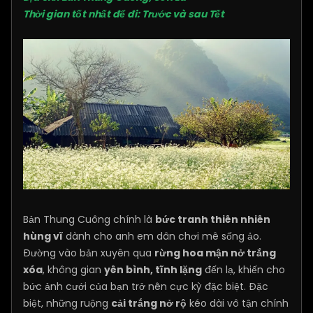
Thời gian tốt nhất để đi: Trước và sau Tết
Bản Thung Cuông chính là
bức tranh thiên nhiên
hùng vĩ
dành cho anh em dân chơi mê sống ảo.
Đường vào bản xuyên qua
rừng hoa mận nở trắng
xóa
, không gian
yên bình, tĩnh lặng
đến lạ, khiến cho
bức ảnh cưới của bạn trở nên cực kỳ đặc biệt. Đặc
biệt, những ruộng
cải trắng nở rộ
kéo dài vô tận chính