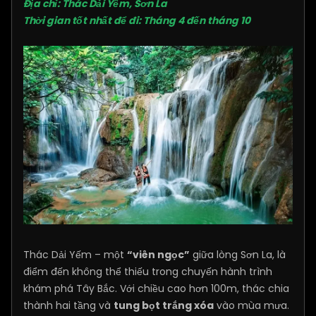
Địa chỉ: Thác Dải Yếm, Sơn La
Thời gian tốt nhất để đi: Tháng 4 đến tháng 10
Thác Dải Yếm – một
“viên ngọc”
giữa lòng Sơn La, là
điểm đến không thể thiếu trong chuyến hành trình
khám phá Tây Bắc. Với chiều cao hơn 100m, thác chia
thành hai tầng và
tung bọt trắng xóa
vào mùa mưa.