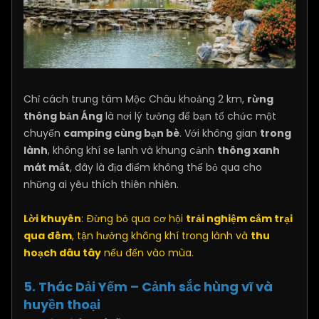
Chỉ cách trung tâm Mộc Châu khoảng 2 km,
rừng
thông bản Áng
là nơi lý tưởng để bạn tổ chức một
chuyến
camping cùng bạn bè
. Với không gian
trong
lành
, không khí se lạnh và khung cảnh
thông xanh
mát mắt
, đây là địa điểm không thể bỏ qua cho
những ai yêu thích thiên nhiên.
Lời khuyên
: Đừng bỏ qua cơ hội
trải nghiệm cắm trại
qua đêm
, tận hưởng không khí trong lành và
thu
hoạch dâu tây
nếu đến vào mùa.
5. Thác Dải Yếm – Cảnh sắc hùng vĩ và
huyền thoại