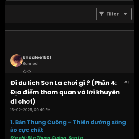
Filter
khoalee1501
Banned
Join Date:
Dec 2024
Đi du lịch Sơn La chơi gì ? (Phần 4:
#1
Posts:
5577
Địa điểm tham quan và lời khuyên
đi chơi)
15-02-2025, 09:49 PM
1. Bản Thung Cuông – Thiên đường sống
ảo cực chất
Địa chỉ: Bản Thung Cuông, Sơn La