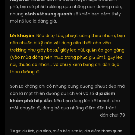
phá, bạn sẽ phải trekking qua những con đường mòn,
nhưng
cảnh vật xung quanh
sẽ khiến bạn cảm thấy
mọi nỗ lực là đáng giá.
Lời khuyên
: Nếu đi tự túc, phượt cùng theo nhóm, bạn
nên chuẩn bị kỹ các vật dụng cần thiết cho việc
trekking như giày bata/ giày leo núi, quần áo gọn gàng
(vào mùa đông nên mặc trang phục giữ ấm), gậy leo
núi, thuốc cá nhân… và chú ý xem bảng chỉ dẫn dọc
theo đường đi.
Sơn La không chỉ có những cung đường phượt đẹp mà
còn là một thiên đường du lịch với vô số
địa điểm
khám phá hấp dẫn
. Nếu bạn đang lên kế hoạch cho
một chuyến đi, đừng bỏ qua những điểm đến trên!
dân chơi 79
Tags:
du lich
,
gia đình
,
miền bắc
,
sơn la
,
địa điểm tham quan