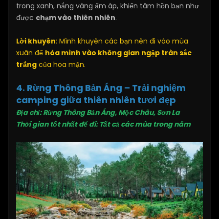
trong xanh, nắng vàng ấm áp, khiến tâm hồn bạn như
được
chạm vào thiên nhiên
.
Lời khuyên
: Mình khuyên các bạn nên đi vào mùa
xuân để
hòa mình vào không gian ngập tràn sắc
trắng
của hoa mận.
4. Rừng Thông Bản Áng – Trải nghiệm
camping giữa thiên nhiên tươi đẹp
Địa chỉ: Rừng Thông Bản Áng, Mộc Châu, Sơn La
Thời gian tốt nhất để đi: Tất cả các mùa trong năm