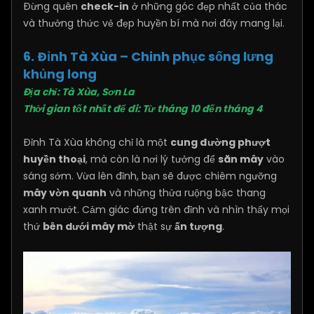
Đừng quên
check-in
ở những góc đẹp nhất của thác
và thưởng thức vẻ đẹp huyền bí mà nơi đây mang lại.
6. Đỉnh Tà Xùa – Chinh phục sống lưng
khủng long
Địa chỉ: Tà Xùa, Sơn La
Thời gian tốt nhất để đi: Từ tháng 10 đến tháng 4
Đỉnh Tà Xùa không chỉ là một
cung đường phượt
huyền thoại
, mà còn là nơi lý tưởng để
săn mây
vào
sáng sớm. Vừa lên đỉnh, bạn sẽ được chiêm ngưỡng
mây vờn quanh
và những thửa ruộng bậc thang
xanh mướt. Cảm giác đứng trên đỉnh và nhìn thấy mọi
thứ
bên dưới mây mờ
thật sự
ấn tượng
.