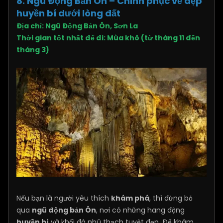
8. Ngũ Động Bản Ôn – Chinh phục vẻ đẹp
huyền bí dưới lòng đất
Địa chỉ: Ngũ Động Bản Ôn, Sơn La
Thời gian tốt nhất để đi: Mùa khô (từ tháng 11 đến
tháng 3)
Nếu bạn là người yêu thích
khám phá
, thì đừng bỏ
qua
ngũ động bản Ôn
, nơi có những hang động
huyền bí
và khối đá nhũ thạch tuyệt đẹp. Để khám