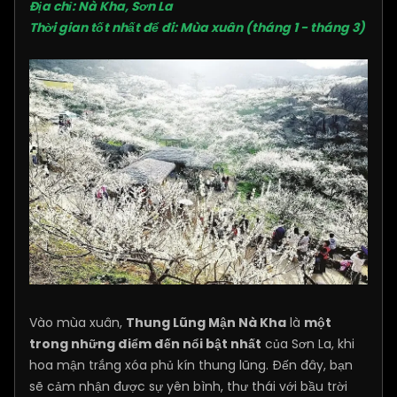
Địa chỉ: Nà Kha, Sơn La
Thời gian tốt nhất để đi: Mùa xuân (tháng 1 - tháng 3)
Vào mùa xuân,
Thung Lũng Mận Nà Kha
là
một
trong những điểm đến nổi bật nhất
của Sơn La, khi
hoa mận trắng xóa phủ kín thung lũng. Đến đây, bạn
sẽ cảm nhận được sự yên bình, thư thái với bầu trời