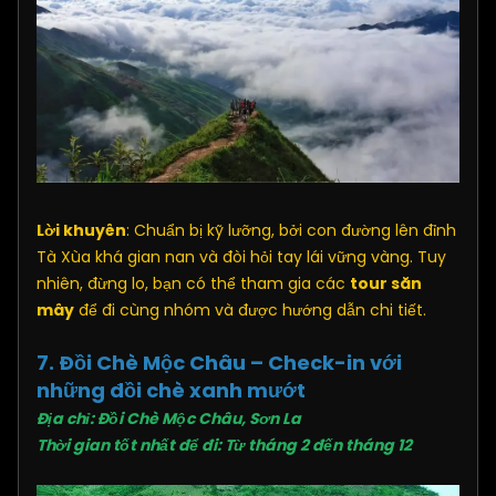
Lời khuyên
: Chuẩn bị kỹ lưỡng, bởi con đường lên đỉnh
Tà Xùa khá gian nan và đòi hỏi tay lái vững vàng. Tuy
nhiên, đừng lo, bạn có thể tham gia các
tour săn
mây
để đi cùng nhóm và được hướng dẫn chi tiết.
7. Đồi Chè Mộc Châu – Check-in với
những đồi chè xanh mướt
Địa chỉ: Đồi Chè Mộc Châu, Sơn La
Thời gian tốt nhất để đi: Từ tháng 2 đến tháng 12