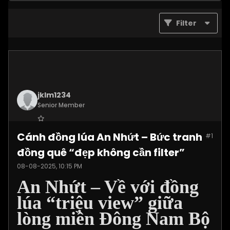
Filter
jklm1234
Senior Member
Join Date:
Jul 2025
Cánh đồng lúa An Nhứt – Bức tranh
#1
Posts:
1215
đồng quê “đẹp không cần filter”
08-08-2025, 10:15 PM
An Nhứt – Về với đồng
lúa “triệu view” giữa
lòng miền Đông Nam Bộ