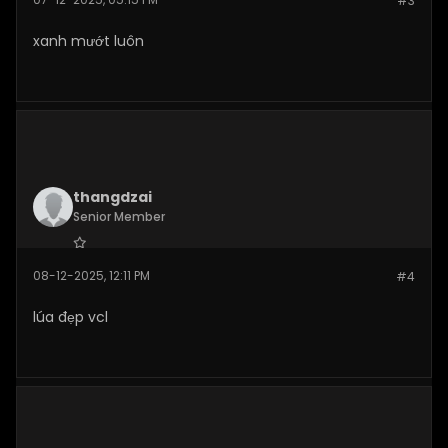
#3
Posts:
263
xanh mướt luôn
thangdzai
Senior Member
Join Date:
Dec 2025
08-12-2025, 12:11 PM
#4
Posts:
280
lúa đẹp vcl