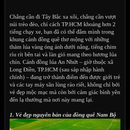
Chẳng cần đi Tây Bắc xa xôi, chẳng cần vượt
núi trèo đèo, chỉ cách TP.HCM khoảng hơn 2
tiếng chạy xe, bạn đã có thể đắm mình trong
khung cảnh đồng quê thơ mộng với những
thảm lúa vàng óng ánh dưới nắng, tiếng chim
ríu rít bên tai và làn gió mang theo hương lúa
chín. Cánh đồng lúa An Nhứt – giờ thuộc xã
Long Điền, TP.HCM (sau sáp nhập hành
chính) – đang trở thành điểm đến được giới trẻ
và các tay máy săn lùng ráo riết, không chỉ bởi
vẻ đẹp mộc mạc mà còn bởi cảm giác bình yên
đến lạ thường mà nơi này mang lại.
1. Vẻ đẹp nguyên bản của đồng quê Nam Bộ