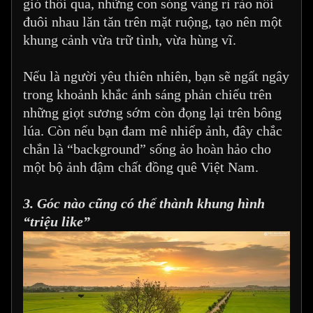
gió thổi qua, những con sóng vàng rì rào nối
đuôi nhau lăn tăn trên mặt ruộng, tạo nên một
khung cảnh vừa trữ tình, vừa hùng vĩ.
Nếu là người yêu thiên nhiên, bạn sẽ ngất ngây
trong khoảnh khắc ánh sáng phản chiếu trên
những giọt sương sớm còn đọng lại trên bông
lúa. Còn nếu bạn đam mê nhiếp ảnh, đây chắc
chắn là “background” sống ảo hoàn hảo cho
một bộ ảnh đậm chất đồng quê Việt Nam.
3. Góc nào cũng có thể thành khung hình
“triệu like”