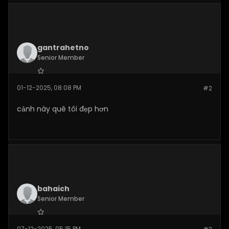
gantrahetno
Senior Member
Join Date:
Nov 2025
01-12-2025, 08:08 PM
#2
Posts:
142
cảnh này quê tôi đẹp hơn
bahaich
Senior Member
Join Date:
Dec 2025
07-12-2025, 05:15 PM