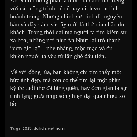
An Nhứt không phải là một địa danh nổi tiếng
với các công trình đồ sộ hay dịch vụ du lịch
hoành tráng. Nhưng chính sự bình dị, nguyên
bản và đầy cảm xúc ấy mới là thứ níu chân du
khách. Trong thời đại mà người ta tìm kiếm sự
xa hoa, những nơi như An Nhứt lại trở thành
“cơn gió lạ” – nhẹ nhàng, mộc mạc và đủ
khiến người ta yêu từ lần ghé đầu tiên.
Về với đồng lúa, bạn không chỉ tìm thấy một
bức ảnh đẹp, mà còn có thể tìm lại một phần
ký ức tuổi thơ đã lãng quên, hay đơn giản là sự
tĩnh lặng giữa nhịp sống hiện đại quá nhiều xô
bồ.
Tags:
2025
,
du lich
,
việt nam