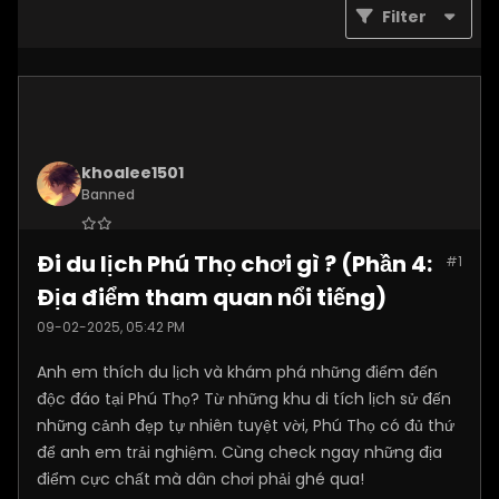
Filter
khoalee1501
Banned
Join Date:
Dec 2024
Đi du lịch Phú Thọ chơi gì ? (Phần 4:
#1
Posts:
5577
Địa điểm tham quan nổi tiếng)
09-02-2025, 05:42 PM
Anh em thích du lịch và khám phá những điểm đến
độc đáo tại Phú Thọ? Từ những khu di tích lịch sử đến
những cảnh đẹp tự nhiên tuyệt vời, Phú Thọ có đủ thứ
để anh em trải nghiệm. Cùng check ngay những địa
điểm cực chất mà dân chơi phải ghé qua!