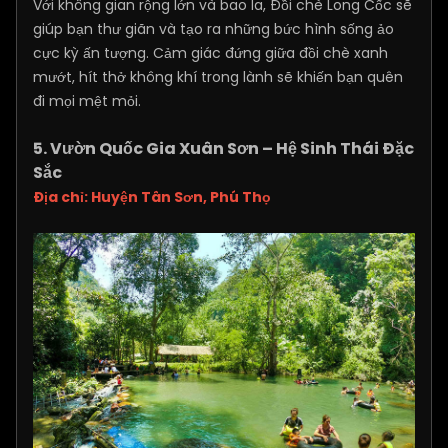
Với không gian rộng lớn và bao la, Đồi chè Long Cốc sẽ
giúp bạn thư giãn và tạo ra những bức hình sống ảo
cực kỳ ấn tượng. Cảm giác đứng giữa đồi chè xanh
mướt, hít thở không khí trong lành sẽ khiến bạn quên
đi mọi mệt mỏi.
5. Vườn Quốc Gia Xuân Sơn – Hệ Sinh Thái Đặc
Sắc
Địa chỉ: Huyện Tân Sơn, Phú Thọ