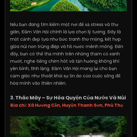
Nếu bạn đang tìm kiếm một nơi để xả stress và thư
giãn, Đầm Vân Hội chính là lựa chọn lý tưởng. Đây là
một cảnh đẹp tựa như bức tranh thơ mộng, kết hợp
giữa núi non trùng điệp và hồ nước mênh mông. Đến
đây, bạn có thể thả mình trên những thảm cỏ xanh
mướt, nghe tiếng chim hót và tận hưởng không khí
yên bình, tĩnh lặng. Đầm Vân Hội mang lại cho bạn
cảm giác như thoát khỏi sự ồn ào của cuộc sống để
hòa mình vào thiên nhiên.
3. Thác Mây – Sự Hòa Quyện Của Nước Và Núi
Địa chỉ: Xã Hương Cần, Huyện Thanh Sơn, Phú Thọ