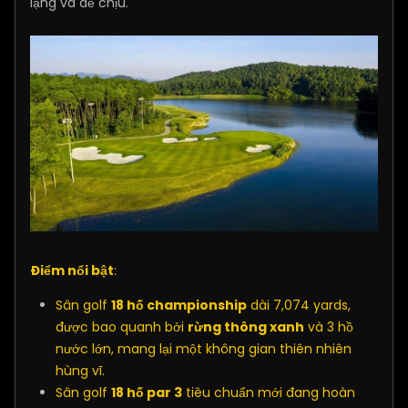
lặng và dễ chịu.
Điểm nổi bật
:
Sân golf
18 hố championship
dài 7,074 yards,
được bao quanh bởi
rừng thông xanh
và 3 hồ
nước lớn, mang lại một không gian thiên nhiên
hùng vĩ.
Sân golf
18 hố par 3
tiêu chuẩn mới đang hoàn