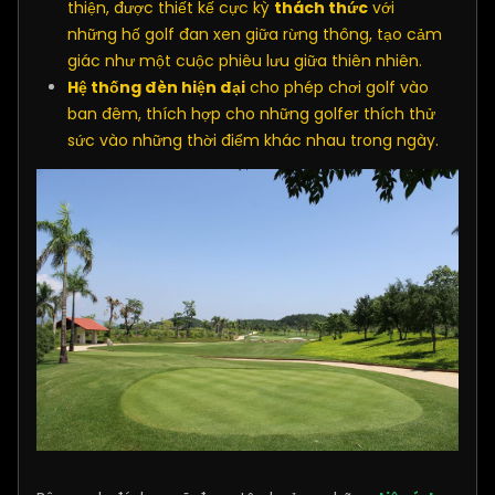
thiện, được thiết kế cực kỳ
thách thức
với
những hố golf đan xen giữa rừng thông, tạo cảm
giác như một cuộc phiêu lưu giữa thiên nhiên.
Hệ thống đèn hiện đại
cho phép chơi golf vào
ban đêm, thích hợp cho những golfer thích thử
sức vào những thời điểm khác nhau trong ngày.