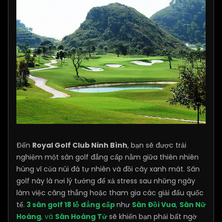
Đến
Royal Golf Club Ninh Bình
, bạn sẽ được trải
nghiệm một sân golf đẳng cấp nằm giữa thiên nhiên
hùng vĩ của núi đá tự nhiên và đồi cây xanh mát. Sân
golf này là nơi lý tưởng để xả stress sau những ngày
làm việc căng thẳng hoặc tham gia các giải đấu quốc
tế.
3 sân golf 18 lỗ đẳng cấp
như
Sân Đồi Vua
,
Sân Nữ
Hoàng
, và
Sân Hoàng Tử
sẽ khiến bạn phải bất ngờ