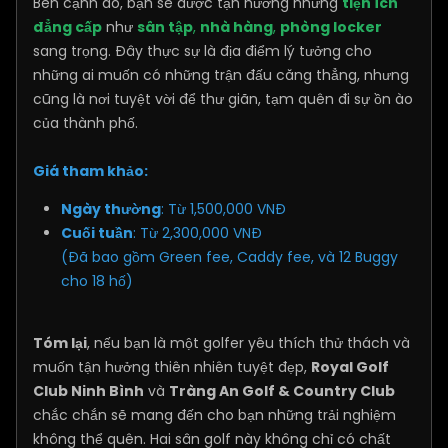
Bên cạnh đó, bạn sẽ được tận hưởng những
tiện ích
đẳng cấp
như
sân tập
,
nhà hàng
,
phòng locker
sang trọng. Đây thực sự là địa điểm lý tưởng cho
những ai muốn có những trận đấu căng thẳng, nhưng
cũng là nơi tuyệt vời để thư giãn, tạm quên đi sự ồn ào
của thành phố.
Giá tham khảo:
Ngày thường
: Từ 1,500,000 VNĐ
Cuối tuần
: Từ 2,300,000 VNĐ
(Đã bao gồm Green fee, Caddy fee, và 12 Buggy
cho 18 hố)
Tóm lại
, nếu bạn là một golfer yêu thích thử thách và
muốn tận hưởng thiên nhiên tuyệt đẹp,
Royal Golf
Club Ninh Bình
và
Tràng An Golf & Country Club
chắc chắn sẽ mang đến cho bạn những trải nghiệm
không thể quên. Hai sân golf này không chỉ có chất