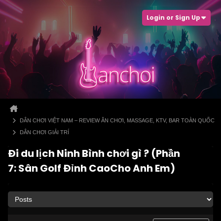
Login or Sign Up
DÂN CHƠI VIỆT NAM – REVIEW ĂN CHƠI, MASSAGE, KTV, BAR TOÀN QUỐC
DÂN CHƠI GIẢI TRÍ
Đi du lịch Ninh Bình chơi gì ? (Phần
7: Sân Golf Đỉnh CaoCho Anh Em)