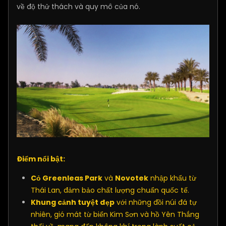
về độ thử thách và quy mô của nó.
Điểm nổi bật:
Cỏ Greenleas Park
và
Novotek
nhập khẩu từ
Thái Lan, đảm bảo chất lượng chuẩn quốc tế.
Khung cảnh tuyệt đẹp
với những đồi núi đá tự
nhiên, gió mát từ biển Kim Sơn và hồ Yên Thắng