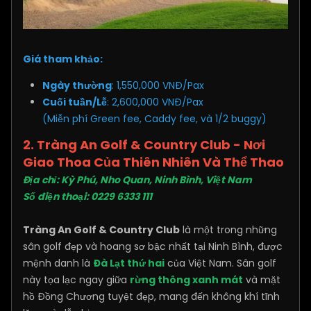
Giá tham khảo:
Ngày thường
: 1,550,000 VNĐ/Pax
Cuối tuần/Lễ
: 2,600,000 VNĐ/Pax
(Miễn phí Green fee, Caddy fee, và 1/2 buggy)
2. Tràng An Golf & Country Club - Nơi
Giao Thoa Của Thiên Nhiên Và Thể Thao
Địa chỉ: Kỳ Phú, Nho Quan, Ninh Bình, Việt Nam
Số điện thoại: 0229 6333 111
Tràng An Golf & Country Club
là một trong những
sân golf đẹp và hoang sơ bậc nhất tại Ninh Bình, được
mệnh danh là
Đà Lạt thứ hai
của Việt Nam. Sân golf
này tọa lạc ngay giữa
rừng thông xanh mát
và mặt
hồ Đồng Chương tuyệt đẹp, mang đến không khí tĩnh