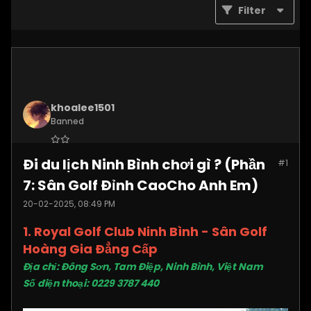
Filter
khoalee1501
Banned
Join Date:
Dec 2024
Đi du lịch Ninh Bình chơi gì ? (Phần
#1
Posts:
5577
7: Sân Golf Đỉnh CaoCho Anh Em)
20-02-2025, 08:49 PM
1. Royal Golf Club Ninh Bình - Sân Golf
Hoàng Gia Đẳng Cấp
Địa chỉ: Đông Sơn, Tam Điệp, Ninh Bình, Việt Nam
Số điện thoại: 0229 3787 440