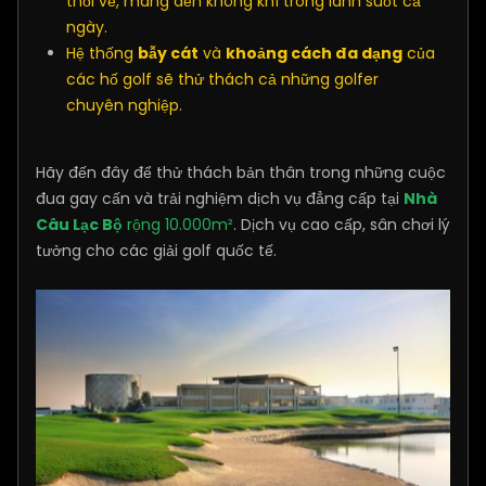
thổi về, mang đến không khí trong lành suốt cả
ngày.
Hệ thống
bẫy cát
và
khoảng cách đa dạng
của
các hố golf sẽ thử thách cả những golfer
chuyên nghiệp.
Hãy đến đây để thử thách bản thân trong những cuộc
đua gay cấn và trải nghiệm dịch vụ đẳng cấp tại
Nhà
Câu Lạc Bộ
rộng 10.000m²
. Dịch vụ cao cấp, sân chơi lý
tưởng cho các giải golf quốc tế.