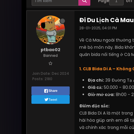
Page
of
1
Đi Du Lịch Cà Mau
28-01-2025, 04:01 PM
Về Cà Mau ngoài thưởng th
mê bộ môn này. Bida không 
ptbao02
quán bida nổi tiếng ở Cà
Banned
1. CLB Bida Di A – Không 
Join Date:
Dec 2024
Posts:
2180
Địa chỉ:
39 Đường Tạ 
Giá cả:
50.000 - 80.0
Share
Giờ mở cửa:
8h00 - 
Tweet
Điểm đặc sắc:
CLB Bida Di A là một trong
hài hòa giúp anh em dễ t
và chính xác trong mỗi c