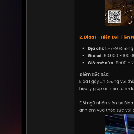
2. Bida I – Hiện Đại, Tiệ
Địa chỉ:
5-7-9 Đường 1
Giá cả:
60.000 - 100.
Giờ mở cửa:
9h00 - 
Điểm đặc sắc:
Bida I gây ấn tượng với th
hợp lý giúp anh em chơi l
Đội ngũ nhân viên tại Bida
anh em vừa thỏa sức với 