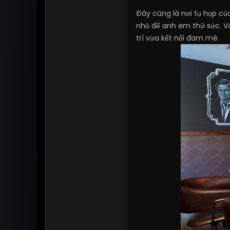
Đây cũng là nơi tụ họp của
nhỏ để anh em thử sức. Vớ
trí vừa kết nối đam mê.