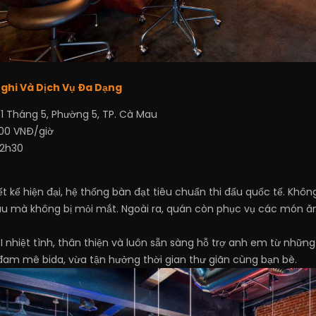
n Nghi Và Dịch Vụ Đa Dạng
 Tháng 5, Phường 5, TP. Cà Mau
000 VNĐ/giờ
22h30
iết kế hiện đại, hệ thống bàn đạt tiêu chuẩn thi đấu quốc tế. Khô
âu mà không bị mỏi mắt. Ngoài ra, quán còn phục vụ các món ăn
 I nhiệt tình, thân thiện và luôn sẵn sàng hỗ trợ anh em từ những 
đam mê bida, vừa tận hưởng thời gian thư giãn cùng bạn bè.