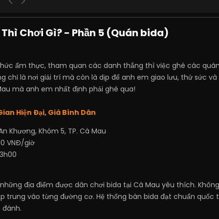
 Thì Chơi Gì? - Phần 5 (Quán bida)
ức ẩm thực, tham quan các danh thắng thì việc ghé các quán bi
chỉ là nơi giải trí mà còn là dịp để anh em giao lưu, thử sức v
 Mau mà anh em nhất định phải ghé qua!
Gian Hiện Đại, Giá Bình Dân
An Khương, Khóm 5, TP. Cà Mau
00 VNĐ/giờ
23h00
 những địa điểm được dân chơi bida tại Cà Mau yêu thích. Không gi
ập trung vào từng đường cơ. Hệ thống bàn bida đạt chuẩn quốc 
ú đánh.