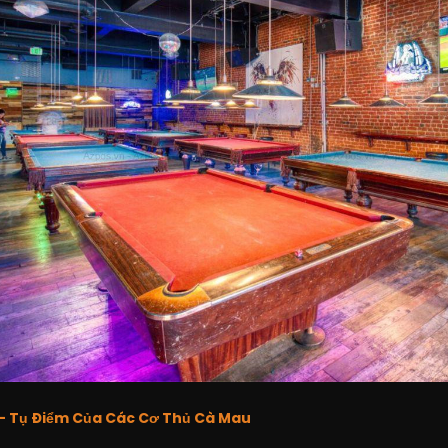
n – Tụ Điểm Của Các Cơ Thủ Cà Mau