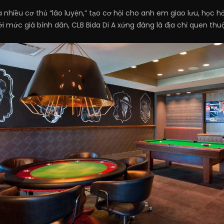
 nhiều cơ thủ “lão luyện,” tạo cơ hội cho anh em giao lưu, học 
i mức giá bình dân, CLB Bida Di A xứng đáng là địa chỉ quen thu