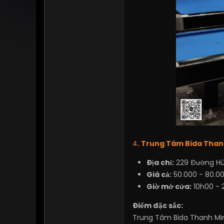
4
. Trung Tâm Bida Thanh
Địa chỉ:
229 Đường Hù
Giá cả:
50.000 - 80.0
Giờ mở cửa:
10h00 - 
Điểm đặc sắc:
Trung Tâm Bida Thanh Minh