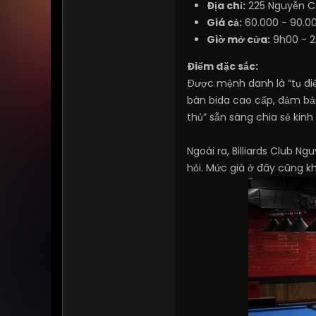
Địa chỉ:
225 Nguyễn Cô
Giá cả:
60.000 - 90.0
Giờ mở cửa:
9h00 - 
Điểm đặc sắc:
Được mệnh danh là “tụ điể
bàn bida cao cấp, đảm bả
thủ” sẵn sàng chia sẻ kinh
Ngoài ra, Billiards Club 
hỏi. Mức giá ở đây cũng kh