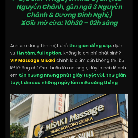
Nguyễn Chánh, gần ngã 3 Nguyễn
Chánh & Dương Đình Nghệ)
⏳Giờ mở cửa: 10h30 – 02h sáng
Anh em đang tìm một chỗ
thư giãn đẳng cấp
, dịch
vụ
tận tâm, full option
, không lo chi phí phát sinh?
VIP Massage Misaki
chính là điểm đến không thể bỏ
lỡ! Không chỉ đơn thuần là massage, đây là nơi để anh
em
tận hưởng những phút giây tuyệt vời, thư giãn
tuyệt đối sau những ngày làm việc căng thẳng
.