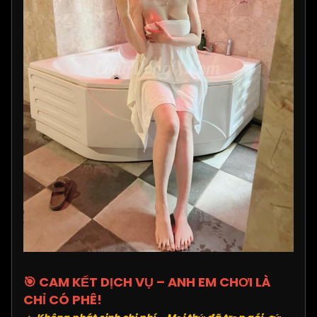
🎯 CAM KẾT DỊCH VỤ – ANH EM CHƠI LÀ
CHỈ CÓ PHÊ!