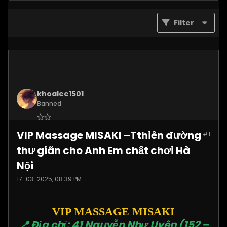
Filter
khoalee1501
Banned
Join Date:
Dec 2024
VIP Massage MISAKI –Tthiên đường
#1
Posts:
5577
thư giãn cho Anh Em chất chơi Hà
Nội
17-03-2025, 08:39 PM
VIP MASSAGE MISAKI
📍 Địa chỉ: 41 Nguyễn Như Uyên (152 –