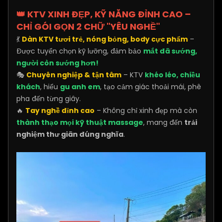
👑 KTV XINH ĐẸP, KỸ NĂNG ĐỈNH CAO –
CHỈ GÓI GỌN 2 CHỮ "YÊU NGHỀ"
💃
Dàn KTV tươi trẻ, nóng bỏng, body cực phẩm
–
Được tuyển chọn kỹ lưỡng, đảm bảo
mắt đã sướng,
người còn sướng hơn!
🎭
Chuyên nghiệp & tận tâm
– KTV
khéo léo, chiều
khách
, hiểu
gu anh em
, tạo cảm giác thoải mái, phê
pha đến từng giây.
🔥
Tay nghề đỉnh cao
– Không chỉ xinh đẹp mà còn
thành thạo mọi kỹ thuật massage
, mang đến
trải
nghiệm thư giãn đúng nghĩa
.