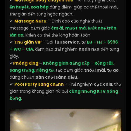
✔
Massage body chuyên sâu
– KTV tay nghề cao,
ấn huyệt, xoa bóp
đúng điểm, giúp cơ thể thoải mái,
thư giãn đến từng ngóc ngách.
✔
Massage Nuru
– Đỉnh cao của nghệ thuật
massage, cảm giác
êm ái, mượt mà, lướt nhẹ trên
làn da
, khiến cơ thể thả lỏng hoàn toàn.
✔
Thư giãn VIP
– Gói
full service
, từ
BJ – HJ – 6996
– WC – CIA
, đảm bảo trải nghiệm
hoàn hảo
đến từng
giây.
✔
Phòng King
–
Không gian đẳng cấp
–
Rộng rãi,
sang trọng, riêng tư
,
tạo cảm giác
thoải mái, tự do
,
đúng chuẩn
dân chơi sành điệu
.
✔
Pool Party sang chảnh
– Trải nghiệm
cực chill
, thư
giãn trong không gian hồ bơi
cùng những KTV nóng
bỏng
.