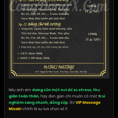
Nếu anh em
đang cần một nơi để xả stress, thư
giãn toàn thân
, hay đơn giản chỉ muốn có một
t
rải
nghiệm sang chảnh, đẳng cấp
, thì
VIP Massage
Misaki
chính là sự lựa chọn số 1!