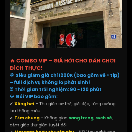
🔥 COMBO VIP – GIÁ HỜI CHO DÂN CHƠI
ĐÍCH THỰC!
🎯
Siêu giảm giá chỉ 1200K (bao gồm vé + tip)
– full dịch vụ không lo phát sinh!
⏳
Thời gian trải nghiệm: 90 - 120 phút
💎
Gói VIP bao gồm:
✔
Xông hơi
– Thư giãn cơ thể, giải độc, tăng cường
lưu thông máu.
✔
Tắm chung
– Không gian
sang trọng, sạch sẽ
,
cảm giác thư giãn tuyệt đối.