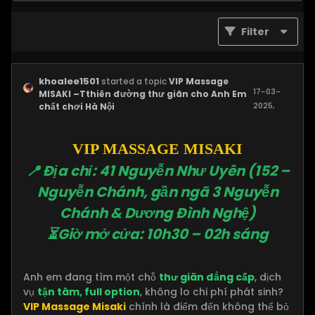
Filter
khoalee1501
started a topic
VIP Massage
17-03-
MISAKI –Tthiên đường thư giãn cho Anh Em
2025,
chất chơi Hà Nội
08:39 PM
VIP MASSAGE MISAKI
📍 Địa chỉ: 41 Nguyễn Như Uyên (152 –
Nguyễn Chánh, gần ngã 3 Nguyễn
Chánh & Dương Đình Nghệ)
⏳Giờ mở cửa: 10h30 – 02h sáng
Anh em đang tìm một chỗ
thư giãn đẳng cấp
, dịch
vụ
tận tâm, full option
, không lo chi phí phát sinh?
VIP Massage Misaki
chính là điểm đến không thể bỏ