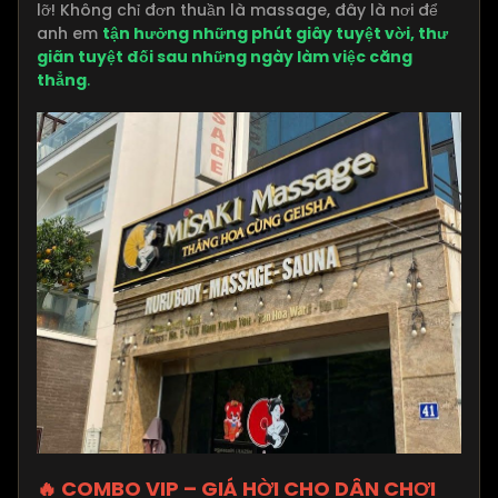
lỡ! Không chỉ đơn thuần là massage, đây là nơi để
anh em
tận hưởng những phút giây tuyệt vời, thư
giãn tuyệt đối sau những ngày làm việc căng
thẳng
.
🔥 COMBO VIP – GIÁ HỜI CHO DÂN CHƠI