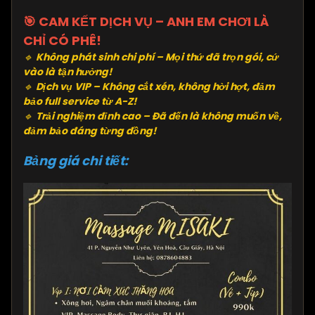
🎯 CAM KẾT DỊCH VỤ – ANH EM CHƠI LÀ
CHỈ CÓ PHÊ!
🔹
Không phát sinh chi phí – Mọi thứ đã trọn gói, cứ
vào là tận hưởng!
🔹
Dịch vụ VIP – Không cắt xén, không hời hợt, đảm
bảo full service từ A-Z!
🔹
Trải nghiệm đỉnh cao – Đã đến là không muốn về,
đảm bảo đáng từng đồng!
Bảng giá chi tiết: