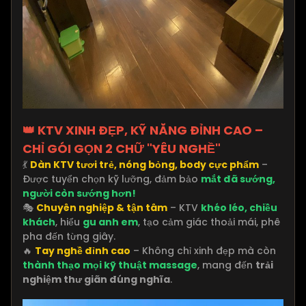
👑 KTV XINH ĐẸP, KỸ NĂNG ĐỈNH CAO –
CHỈ GÓI GỌN 2 CHỮ "YÊU NGHỀ"
💃
Dàn KTV tươi trẻ, nóng bỏng, body cực phẩm
–
Được tuyển chọn kỹ lưỡng, đảm bảo
mắt đã sướng,
người còn sướng hơn!
🎭
Chuyên nghiệp & tận tâm
– KTV
khéo léo, chiều
khách
, hiểu
gu anh em
, tạo cảm giác thoải mái, phê
pha đến từng giây.
🔥
Tay nghề đỉnh cao
– Không chỉ xinh đẹp mà còn
thành thạo mọi kỹ thuật massage
, mang đến
trải
nghiệm thư giãn đúng nghĩa
.