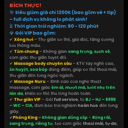
ĐÍCH THỰC!
🎯
Siêu giảm giá chỉ 1200K (bao gồm vé + tip)
– full dịch vụ không lo phát sinh!
⏳
Thời gian trải nghiệm: 90 - 120 phút
💎
Gói VIP bao gồm:
✔
Xông hơi
– Thư giãn cơ thể, giải độc, tăng cường
lưu thông máu.
✔
Tắm chung
– Không gian
sang trọng, sạch sẽ
,
cảm giác thư giãn tuyệt đối.
✔
Massage body chuyên sâu
– KTV tay nghề cao,
ấn huyệt, xoa bóp
đúng điểm, giúp cơ thể thoải mái,
thư giãn đến từng ngóc ngách.
✔
Massage Nuru
– Đỉnh cao của nghệ thuật
massage, cảm giác
êm ái, mượt mà, lướt nhẹ trên
làn da
, khiến cơ thể thả lỏng hoàn toàn.
✔
Thư giãn VIP
– Gói
full service
, từ
BJ – HJ – 6996
– WC – CIA
, đảm bảo trải nghiệm
hoàn hảo
đến từng
giây.
✔
Phòng King
–
Không gian đẳng cấp
–
Rộng rãi,
sang trọng, riêng tư
,
tạo cảm giác
thoải mái, tự do
,