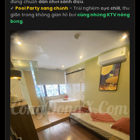
đúng chuẩn
dân chơi sành điệu
.
✔
Pool Party sang chảnh
– Trải nghiệm
cực chill
, thư
giãn trong không gian hồ bơi
cùng những KTV nóng
bỏng
.