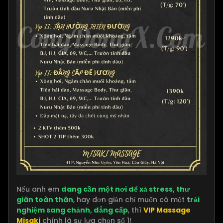
Nếu anh em
đang cần một nơi để xả stress, thư
giãn toàn thân
, hay đơn giản chỉ muốn có một
t
rải
nghiệm sang chảnh, đẳng cấp
, thì
VIP Massage
Misaki
chính là sự lựa chọn số 1!