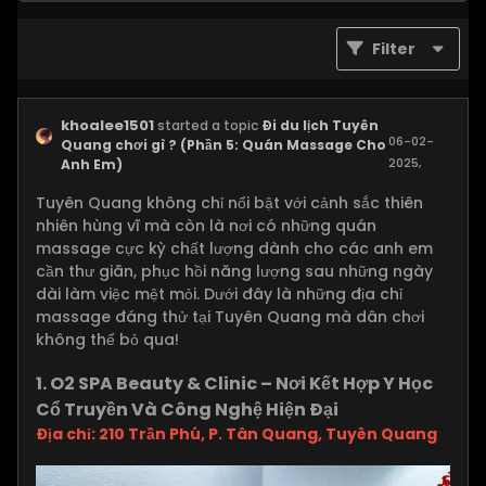
Filter
khoalee1501
started a topic
Đi du lịch Tuyên
06-02-
Quang chơi gì ? (Phần 5: Quán Massage Cho
2025,
Anh Em)
10:35 AM
Tuyên Quang không chỉ nổi bật với cảnh sắc thiên
nhiên hùng vĩ mà còn là nơi có những quán
massage cực kỳ chất lượng dành cho các anh em
cần thư giãn, phục hồi năng lượng sau những ngày
dài làm việc mệt mỏi. Dưới đây là những địa chỉ
massage đáng thử tại Tuyên Quang mà dân chơi
không thể bỏ qua!
1. O2 SPA Beauty & Clinic – Nơi Kết Hợp Y Học
Cổ Truyền Và Công Nghệ Hiện Đại
Địa chỉ: 210 Trần Phú, P. Tân Quang, Tuyên Quang