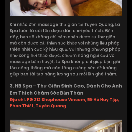
Khi nhắc đến massage thư giãn tại Tuyên Quang, La
Spa luôn là cái tên được dân chơi yêu thích. Đến
đây, bạn sẽ không chỉ cảm nhận được sự thư giãn
mà còn được cải thiện sức khỏe với những liệu pháp
thiên nhiên cực kỳ hiệu quả. Với những phương pháp
như xông hơi thảo dược, chườm nóng ngải cứu và
massage bấm huyệt, La Spa không chỉ giúp bạn giải
tỏa căng thẳng mà còn tăng cường sức đề kháng,
giúp bạn tái tạo năng lượng sau mỗi lần ghé thăm.
3. HB Spa – Thư Giãn Đỉnh Cao, Dành Cho Anh
Em Thích Chăm Sóc Bản Thân
Địa chỉ: PG 212 Shophouse Vincom, 59 Hà Huy Tập,
Phan Thiết, Tuyên Quang