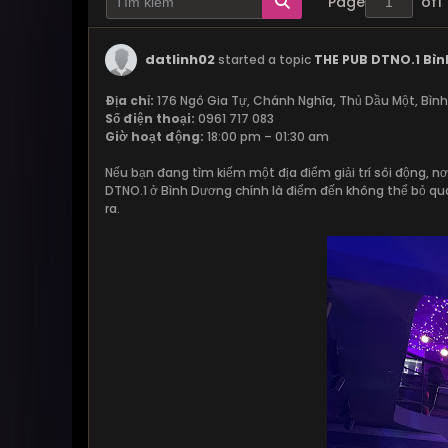
Page
of
1
datlinh02
started a topic
THE PUB DTNO.1 Bìn
Địa chỉ:
176 Ngô Gia Tự, Chánh Nghĩa, Thủ Dầu Một, Bìn
Số điện thoại:
0961 717 083
Giờ hoạt động:
18:00 pm – 01:30 am
Nếu bạn đang tìm kiếm một địa điểm giải trí sôi động, n
DTNO.1 ở Bình Dương chính là điểm đến không thể bỏ qu
ra.