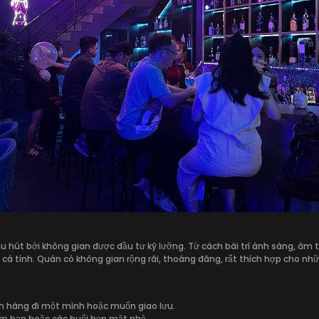
u hút bởi không gian được đầu tư kỹ lưỡng. Từ cách bài trí ánh sáng, âm 
 cá tính. Quán có không gian rộng rãi, thoáng đãng, rất thích hợp cho nh
h hàng đi một mình hoặc muốn giao lưu.
hóm bạn hoặc các buổi họp mặt nhỏ.