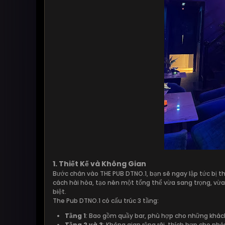
1. Thiết Kế và Không Gian
Bước chân vào THE PUB DTNO.1, bạn sẽ ngay lập tức bị th
cách hài hòa, tạo nên một tổng thể vừa sang trọng, vừa
biệt.
The Pub DTNO.1 có cấu trúc 3 tầng:
Tầng 1
: Bao gồm quầy bar, phù hợp cho những khác
Tầng 2 và 3
: Không gian rộng rãi, thích hợp cho n