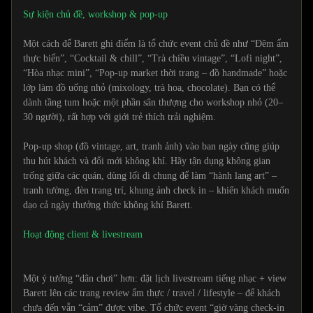
Sự kiện chủ đề, workshop & pop-up
Một cách để Barett ghi điểm là tổ chức event chủ đề như “Đêm ẩm
thực biển”, “Cocktail & chill”, “Trà chiều vintage”, “Lofi night”,
“Hòa nhạc mini”, “Pop-up market thời trang – đồ handmade” hoặc
lớp làm đồ uống nhỏ (mixology, trà hoa, chocolate). Bạn có thể
dành tầng tum hoặc một phần sân thượng cho workshop nhỏ (20–
30 người), rất hợp với giới trẻ thích trải nghiệm.
Pop-up shop (đồ vintage, art, tranh ảnh) vào ban ngày cũng giúp
thu hút khách và đổi mới không khí. Hãy tận dụng không gian
trống giữa các quán, dùng lối đi chung để làm “hành lang art” –
tranh tường, đèn trang trí, khung ảnh check in – khiến khách muốn
dạo cả ngày thưởng thức không khí Barett.
Hoạt động client & livestream
Một ý tưởng “dân chơi” hơn: đặt lịch livestream tiếng nhạc + view
Barett lên các trang review ẩm thực / travel / lifestyle – để khách
chưa đến vẫn “cảm” được vibe. Tổ chức event “giờ vàng check-in