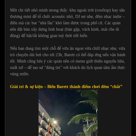
Một chi tiết nhỏ mình mong thấy: khu ngoài trời (rooftop) hay sân
thượng mini để tổ chức acoustic nhỏ, DJ set nhẹ, đêm nhạc indie –
điều mà các bar “nhà lầu” khó làm được trong phố cũ. Các quán
nên đặt bàn xây dựng linh hoạt (bàn gập, vách kính, mái che di
động) để bật/tắt không gian tuỳ thời tiết biển.
Nếu bạn đang tìm một chỗ để vừa ăn ngon vừa chill nhạc nhẹ, vừa
trò chuyện dài hơi cho tới 23h, Barett có thể đáp ứng nếu vận hành
tốt. Mình cũng lưu ý các quán nên có menu giới thiệu nguyên liệu,
xuất xứ – để tạo sự “đáng tin” với khách du lịch quan tâm ẩm thực
vùng miền.
Giải trí & sự kiện – Biến Barett thành điểm chơi đêm “chất”