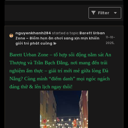
Filter
nguyenkhanh284
started a topic
Barett Urban
11-10-
Zone – Điểm hẹn ăn chơi sang xịn mịn khiến
2025,
giới trẻ phát cuồng 💫
10:11 PM
Barett Urban Zone – tổ hợp sôi động nằm sát An
Thượng và Trần Bạch Đằng, nơi mang đến trải
nghiệm ẩm thực – giải trí mới mẻ giữa lòng Đà
Nẵng? Cùng mình “điểm danh” mọi ngóc ngách
đáng thử & lên lịch ngay thôi!