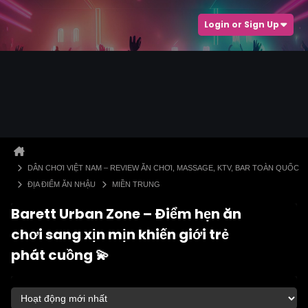
Login or Sign Up
DÂN CHƠI VIỆT NAM – REVIEW ĂN CHƠI, MASSAGE, KTV, BAR TOÀN QUỐC
ĐỊA ĐIỂM ĂN NHẬU
MIỀN TRUNG
Barett Urban Zone – Điểm hẹn ăn
chơi sang xịn mịn khiến giới trẻ
phát cuồng 💫