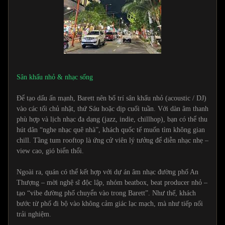
Sân khấu nhỏ & nhạc sống
Để tạo dấu ấn mạnh, Barett nên bố trí sân khấu nhỏ (acoustic / DJ)
vào các tối chủ nhật, thứ Sáu hoặc dịp cuối tuần. Với dàn âm thanh
phù hợp và lịch nhạc đa dạng (jazz, indie, chillhop), bạn có thể thu
hút dân “nghe nhạc quê nhà”, khách quốc tế muốn tìm không gian
chill. Tầng tum rooftop là ứng cử viên lý tưởng để diễn nhạc nhẹ –
view cao, gió biển thổi.
Ngoài ra, quán có thể kết hợp với dự án âm nhạc đường phố An
Thượng – mời nghệ sĩ độc lập, nhóm beatbox, beat producer nhỏ –
tạo “vibe đường phố chuyển vào trong Barett”. Như thế, khách
bước từ phố đi bộ vào không cảm giác lạc mạch, mà như tiếp nối
trải nghiệm.