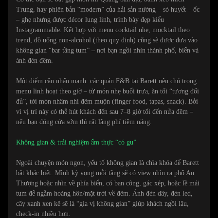
Trung, hay phiên bản “modern” của hải sản nướng – sò huyết – ốc
– ghẹ nhưng được décor lung linh, trình bày đẹp kiểu
Instagrammable. Kết hợp với menu cocktail nhẹ, mocktail theo
trend, đồ uống non-alcohol (theo quy định) cũng sẽ được đưa vào
không gian “bar tầng tum” – nơi bạn ngồi nhìn thành phố, biển và
ánh đèn đêm.
Một điểm cần nhấn mạnh: các quán F&B tại Barett nên chú trọng
menu linh hoạt theo giờ – từ món nhẹ buổi trưa, ăn tối “tương đối
đủ”, tới món nhâm nhi đêm muộn (finger food, tapas, snack). Bởi
vì vị trí này có thể hút khách đến sau 7–8 giờ tối đến nửa đêm –
nếu bạn đóng cửa sớm thì rất lãng phí tiềm năng.
Không gian & trải nghiệm ẩm thực “có gu”
Ngoài chuyện món ngon, yếu tố không gian là chìa khóa để Barett
bật khác biệt. Mình kỳ vọng mỗi tầng sẽ có view nhìn ra phố An
Thượng hoặc nhìn về phía biển, có ban công, gác xép, hoặc lề mái
tum để ngắm hoàng hôn/mặt trời về đêm. Ánh đèn dây, đèn led,
cây xanh xen kẽ sẽ là “gia vị không gian” giúp khách ngồi lâu,
check-in nhiều hơn.