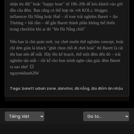
nhận ưu đãi” hoặc “happy hour” từ 18h–20h để kéo khách vào giờ
đầu của đêm. Bạn cũng có thể hợp tác với KOLs, blogger,
influencer Đà Nẵng hoặc Huế – tổ tour trải nghiệm Barett + An
Thượng + bãi tắm – để gắn Barett thành phần không thể thiếu
trong checklist khi ai đó “lên Đà Nẵng chill”.
Nếu bạn là chủ quán mới, tay chơi muốn thử nghiệm concept, hoặc
chỉ đơn giản là khách “ghét chọn chỗ đi chơi hoài” thì Barett là cái
tên bạn nên để mắt. Hãy lên kế hoạch, thử một đêm đến đó – trải
nghiệm tận mắt – rồi kể cho bọn mình nghe cảm giác đêm Barett
ra sao nhé! 💥
nguyenkhanh284
Tags:
barett urban zone
,
danchoi
,
đà nẵng
,
địa điểm ăn nhậu