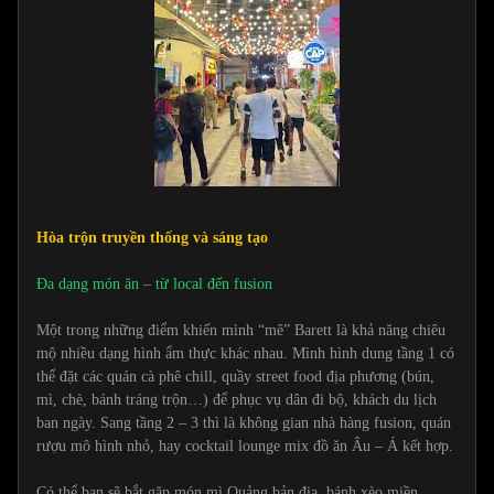
Hòa trộn truyền thống và sáng tạo
Đa dạng món ăn – từ local đến fusion
Một trong những điểm khiến mình “mê” Barett là khả năng chiêu
mộ nhiều dạng hình ẩm thực khác nhau. Mình hình dung tầng 1 có
thể đặt các quán cà phê chill, quầy street food địa phương (bún,
mì, chè, bánh tráng trộn…) để phục vụ dân đi bộ, khách du lịch
ban ngày. Sang tầng 2 – 3 thì là không gian nhà hàng fusion, quán
rượu mô hình nhỏ, hay cocktail lounge mix đồ ăn Âu – Á kết hợp.
Có thể bạn sẽ bắt gặp món mì Quảng bản địa, bánh xèo miền