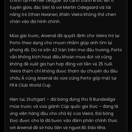
chính tại Premier League. Sự cạnh tranh khốc liệt ở
tuyến giữa, đặc biệt là với Martin Odegaard và tài
năng trẻ Ethan Nwaneri, khiến Vieira không thể chen
chân vào đội hình chính.
Mùa giải trước, Arsenal đã quyết định cho Vieira trở lại
Porto theo dạng cho mượn nhằm giúp anh tìm lại
phong độ. Dù ra sân 42 trận trên mọi đấu trường, Porto
vẫn không kích hoạt điều khoản mua đứt và cũng
không đề xuất gia hạn hợp đồng với tiền vệ 25 tuổi.
Vieira thậm chí không được tham dự chuyến du đấu
châu Á cùng Arsenal do vừa cùng Porto góp mặt tại
FIFA Club World Cup.
Hiện tại, Stuttgart – đội bóng đứng thứ 9 Bundesliga
mùa trước và vừa giành Cúp quốc gia Đức – đang là
ứng viên hàng đầu cho chữ ký của Vieira. Đội bóng
Đức được cho là đã bước vào đàm phán chính thức
với Arsenal để sở hữu tiền vệ người Bồ Đào Nha.