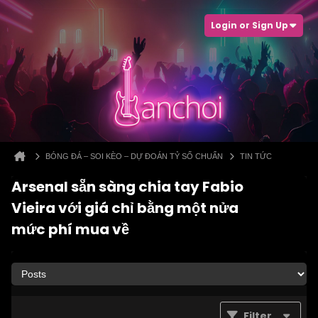
Login or Sign Up
BÓNG ĐÁ – SOI KÈO – DỰ ĐOÁN TỶ SỐ CHUẨN
TIN TỨC
Arsenal sẵn sàng chia tay Fabio
Vieira với giá chỉ bằng một nửa
mức phí mua về
Filter