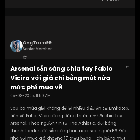
OngTrum99
Senior Member
Join Date:
Jul 2025
Arsenal sẵn sàng chia tay Fabio
#1
Posts:
4305
Vieira với giá chỉ bằng một nửa
mức phí mua về
05-08-2025, 11:50 AM
Sau ba mùa giải không để lại nhiều dấu ấn tại Emirates,
tiền vệ Fabio Vieira đang đứng trước cơ hội chia tay
Arsenal. Theo nguồn tin từ The Athletic, đội bóng
thành London đã sẵn sàng bán ngôi sao người Bồ Đào
Nha với mức giá khoảng 17 triệu bảng – chỉ bằng một