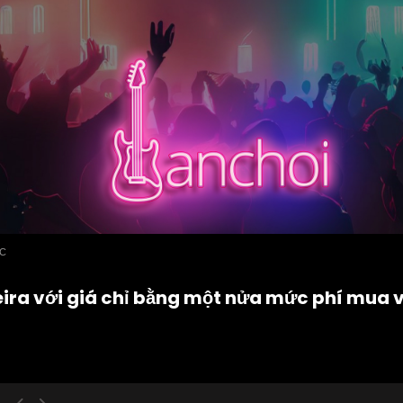
ỨC
eira với giá chỉ bằng một nửa mức phí mua 