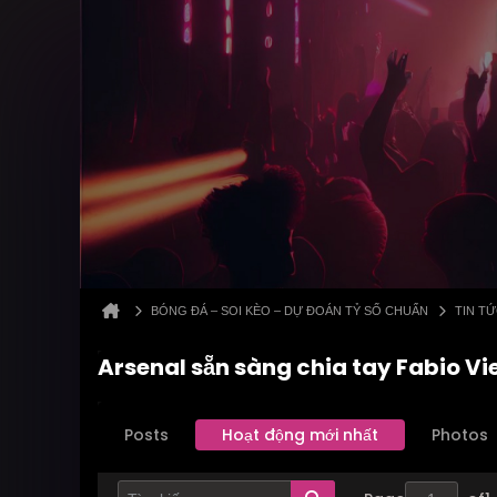
BÓNG ĐÁ – SOI KÈO – DỰ ĐOÁN TỶ SỐ CHUẨN
TIN T
Arsenal sẵn sàng chia tay Fabio Vi
Posts
Hoạt động mới nhất
Photos