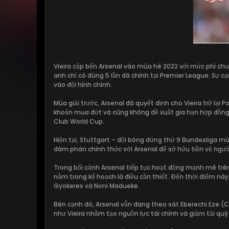
Vieira cập bến Arsenal vào mùa hè 2022 với mức phí chuy
anh chỉ có đúng 5 lần đá chính tại Premier League. Sự cạ
vào đội hình chính.
Mùa giải trước, Arsenal đã quyết định cho Vieira trở lạ
khoản mua đứt và cũng không đề xuất gia hạn hợp đồng v
Club World Cup.
Hiện tại, Stuttgart – đội bóng đứng thứ 9 Bundesliga m
đàm phán chính thức với Arsenal để sở hữu tiền vệ ngườ
Trong bối cảnh Arsenal tiếp tục hoạt động mạnh mẽ trê
nằm trong kế hoạch là điều cần thiết. Đến thời điểm này
Gyokeres và Noni Madueke.
Bên cạnh đó, Arsenal vẫn đang theo sát Eberechi Eze (C
như Vieira nhằm tạo nguồn lực tài chính và giảm tải quỹ