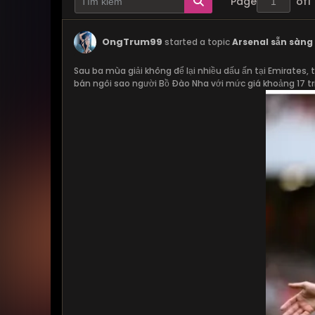
Page
of
1
OngTrum99
started a topic
Arsenal sẵn sàng 
Sau ba mùa giải không để lại nhiều dấu ấn tại Emirates, 
bán ngôi sao người Bồ Đào Nha với mức giá khoảng 17 tr