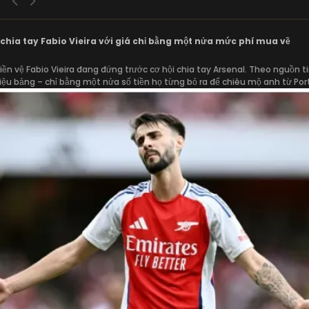
chia tay Fabio Vieira với giá chỉ bằng một nửa mức phí mua về
tiền vệ Fabio Vieira đang đứng trước cơ hội chia tay Arsenal. Theo nguồn 
iệu bảng – chỉ bằng một nửa số tiền họ từng bỏ ra để chiêu mộ anh từ Por