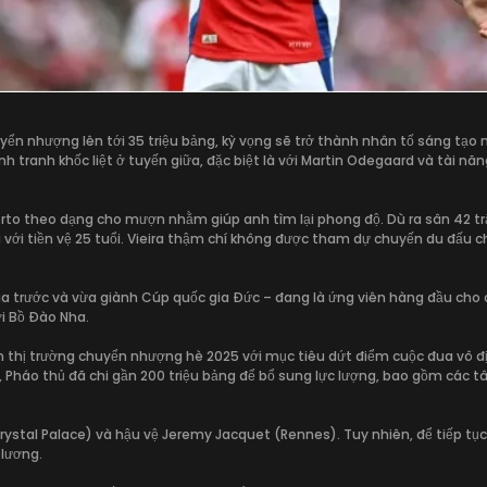
ển nhượng lên tới 35 triệu bảng, kỳ vọng sẽ trở thành nhân tố sáng tạo m
nh tranh khốc liệt ở tuyến giữa, đặc biệt là với Martin Odegaard và tài nă
i Porto theo dạng cho mượn nhằm giúp anh tìm lại phong độ. Dù ra sân 42 t
ới tiền vệ 25 tuổi. Vieira thậm chí không được tham dự chuyến du đấu c
ùa trước và vừa giành Cúp quốc gia Đức – đang là ứng viên hàng đầu cho 
i Bồ Đào Nha.
n thị trường chuyển nhượng hè 2025 với mục tiêu dứt điểm cuộc đua vô đị
, Pháo thủ đã chi gần 200 triệu bảng để bổ sung lực lượng, bao gồm các t
rystal Palace) và hậu vệ Jeremy Jacquet (Rennes). Tuy nhiên, để tiếp tục
 lương.