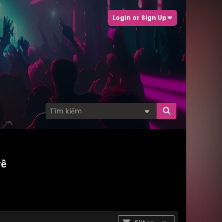
Login or Sign Up
về