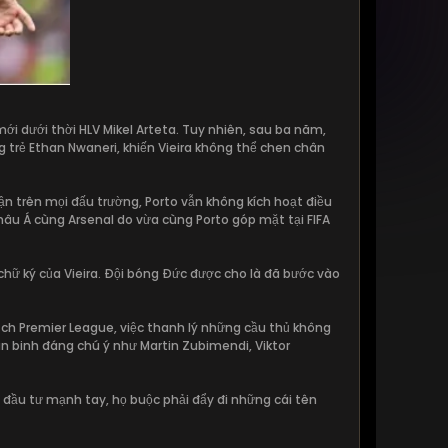
ới dưới thời HLV Mikel Arteta. Tuy nhiên, sau ba năm,
ng trẻ Ethan Nwaneri, khiến Vieira không thể chen chân
rận trên mọi đấu trường, Porto vẫn không kích hoạt điều
hâu Á cùng Arsenal do vừa cùng Porto góp mặt tại FIFA
chữ ký của Vieira. Đội bóng Đức được cho là đã bước vào
ch Premier League, việc thanh lý những cầu thủ không
ân binh đáng chú ý như Martin Zubimendi, Viktor
 đầu tư mạnh tay, họ buộc phải đẩy đi những cái tên