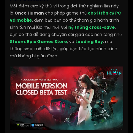
Một điểm cực kỳ thú vị trong đợt thử nghiệm lần này
là
Once Human
cho phép game thủ
chơi trên cả PC
và mobile
, đảm bảo bạn có thể tham gia hành trình
sinh tồn mọi lúc mọi nơi. Với
hệ thống cross-save
,
bạn có thể dễ dàng chuyển đổi giữa các nền tảng như
Steam
,
Epic Games Store
, và
Loading Bay
, mà
không sợ bị mất dữ liệu, giúp bạn tiếp tục hành trình
mà không bị gián đoạn.