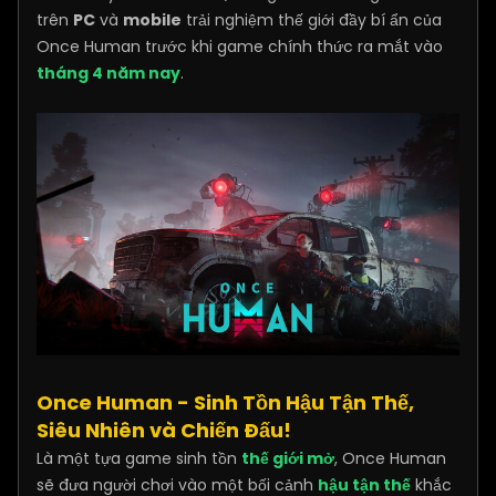
trên
PC
và
mobile
trải nghiệm thế giới đầy bí ẩn của
Once Human trước khi game chính thức ra mắt vào
tháng 4 năm nay
.
Once Human - Sinh Tồn Hậu Tận Thế,
Siêu Nhiên và Chiến Đấu!
Là một tựa game sinh tồn
thế giới mở
, Once Human
sẽ đưa người chơi vào một bối cảnh
hậu tận thế
khắc