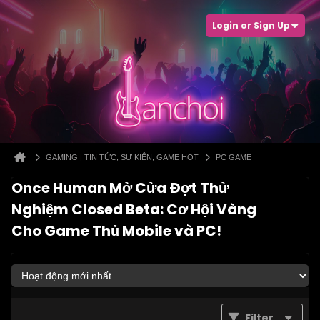
Login or Sign Up
GAMING | TIN TỨC, SỰ KIỆN, GAME HOT
PC GAME
Once Human Mở Cửa Đợt Thử
Nghiệm Closed Beta: Cơ Hội Vàng
Cho Game Thủ Mobile và PC!
Filter