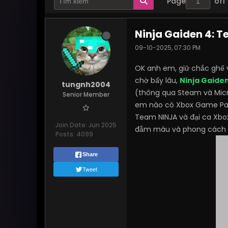
Page
of
1
Ninja Gaiden 4: 
09-10-2025, 07:30 PM
OK anh em, giữ chắc ghế 
chờ bấy lâu,
Ninja Gaide
tungnh2004
(thông qua Steam và Micro
Senior Member
em nào có Xbox Game Pass 
Team NINJA và đại ca Xbox
Join Date:
Jun 2025
đẫm máu và phong cách nh
Posts:
4099
Share
Tweet