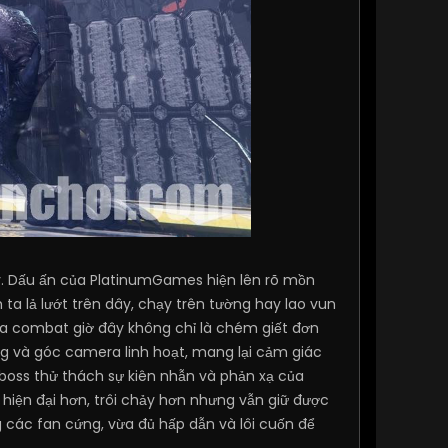
vậy. Dấu ấn của PlatinumGames hiện lên rõ mồn
a lả lướt trên dây, chạy trên tường hay lao vun
a combat giờ đây không chỉ là chém giết đơn
ng và góc camera linh hoạt, mang lại cảm giác
n boss thử thách sự kiên nhẫn và phản xạ của
iện đại hơn, trôi chảy hơn nhưng vẫn giữ được
g các fan cứng, vừa đủ hấp dẫn và lôi cuốn để