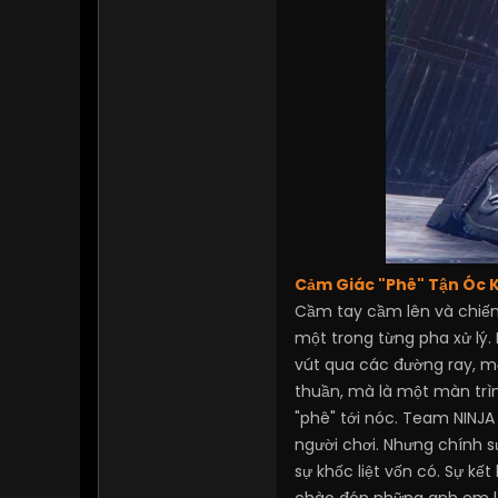
Cảm Giác "Phê" Tận Óc Kh
Cầm tay cầm lên và chiến 
một trong từng pha xử lý.
vút qua các đường ray, m
thuần, mà là một màn trìn
"phê" tới nóc. Team NINJA 
người chơi. Nhưng chính 
sự khốc liệt vốn có. Sự k
chào đón những anh em l