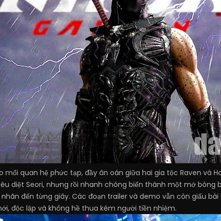
o mối quan hệ phức tạp, đầy ân oán giữa hai gia tộc Raven và 
iêu diệt Seori, nhưng rồi nhanh chóng biến thành một mớ bòng b
ãn nhãn đến từng giây. Các đoạn trailer và demo vẫn còn giấu bà
i, độc lập và không hề thua kém người tiền nhiệm.