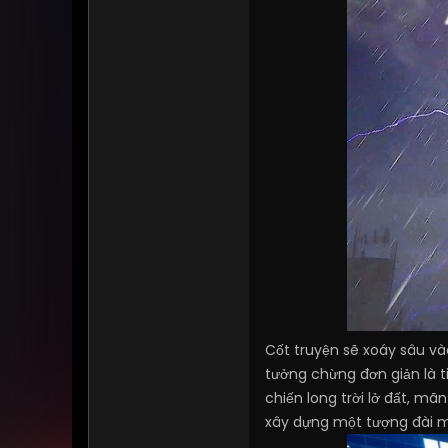
Cốt truyện sẽ xoáy sâu và
tưởng chừng đơn giản là t
chiến long trời lở đất, m
xây dựng một tượng đài mớ