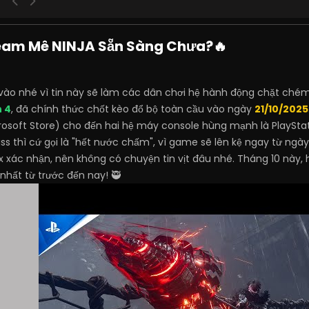
Team Mê NINJA Sẵn Sàng Chưa?🔥
vào nhé vì tin này sẽ làm các dân chơi hệ hành động chặt ch
n 4
, đã chính thức chốt kèo đổ bộ toàn cầu vào ngày
21/10/2025
soft Store) cho đến hai hệ máy console hùng mạnh là PlayStatio
thì cứ gọi là "hết nước chấm", vì game sẽ lên kệ ngay từ ngày
 xác nhận, nên không có chuyện tin vịt đâu nhé. Tháng 10 này,
ất từ trước đến nay! 🥷