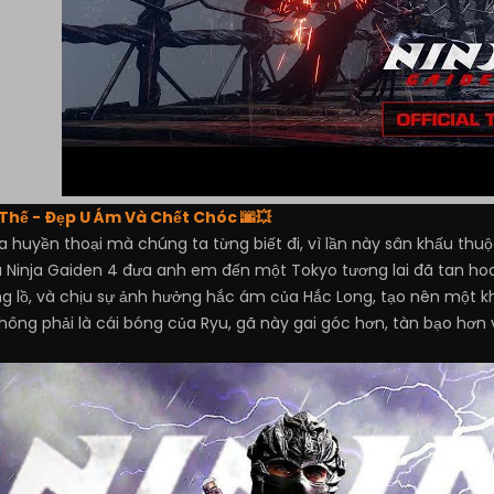
Thế - Đẹp U Ám Và Chết Chóc 🌆💥
huyền thoại mà chúng ta từng biết đi, vì lần này sân khấu thu
a Ninja Gaiden 4 đưa anh em đến một Tokyo tương lai đã tan ho
g lồ, và chịu sự ảnh hưởng hắc ám của Hắc Long, tạo nên một k
hông phải là cái bóng của Ryu, gã này gai góc hơn, tàn bạo hơ