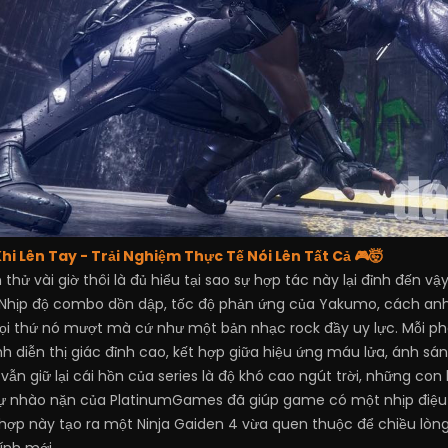
i Lên Tay - Trải Nghiệm Thực Tế Nói Lên Tất Cả 🎮🤯
thử vài giờ thôi là đủ hiểu tại sao sự hợp tác này lại đỉnh đến 
 Nhịp độ combo dồn dập, tốc độ phản ứng của Yakumo, cách anh t
ọi thứ nó mượt mà cứ như một bản nhạc rock đầy uy lực. Mỗi ph
h diễn thị giác đỉnh cao, kết hợp giữa hiệu ứng máu lửa, ánh sá
vẫn giữ lại cái hồn của series là độ khó cao ngút trời, những co
sự nhào nặn của PlatinumGames đã giúp game có một nhịp điệu h
ết hợp này tạo ra một Ninja Gaiden 4 vừa quen thuộc để chiều lòn
ính mới.