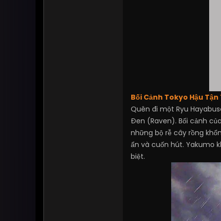
Bối Cảnh Tokyo Hậu Tận 
Quên đi một Ryu Hayabusa 
Đen (Raven). Bối cảnh củ
những bộ rễ cây rồng khổn
ẩn và cuốn hút. Yakumo k
biệt.