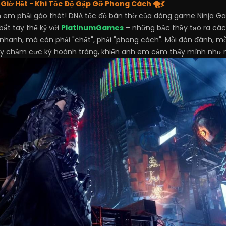
Giờ Hết - Khi Tốc Độ Gặp Gỡ Phong Cách 🌪️💃
h em phải gào thét! DNA tốc độ bàn thờ của dòng game Ninja G
ắt tay thế kỷ với
PlatinumGames
– những bậc thầy tạo ra các
ỉ nhanh, mà còn phải "chất", phải "phong cách". Mỗi đòn đánh, m
uay chậm cực kỳ hoành tráng, khiến anh em cảm thấy mình như m