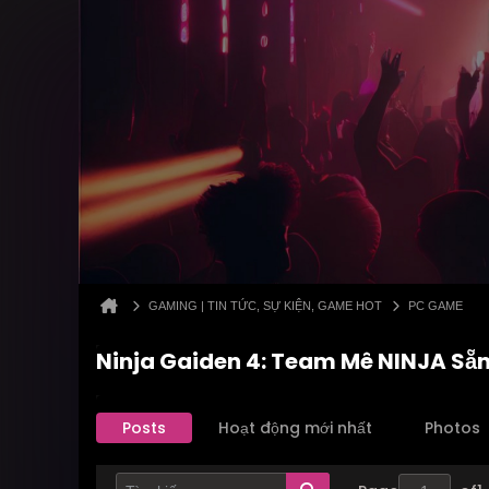
GAMING | TIN TỨC, SỰ KIỆN, GAME HOT
PC GAME
Ninja Gaiden 4: Team Mê NINJA Sẵ
Posts
Hoạt động mới nhất
Photos