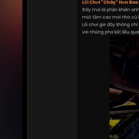
Lối Chơi "Cháy" Hơn Bao 
Đây mới là phần khiến an
một tầm cao mới nhờ cú b
Lối chơi giờ đây không ch
với những pha kết liễu q