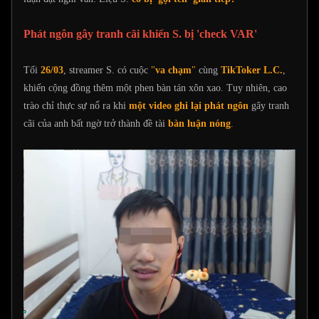
Phát ngôn gây tranh cãi khiến S. bị 'check VAR'
Tối
26/03
, streamer S. có cuộc
"
va chạm
"
cùng
TikToker L.C.
,
khiến cộng đồng thêm một phen bàn tán xôn xao. Tuy nhiên, cao
trào chỉ thực sự nổ ra khi
một video ghi lại phát ngôn
gây tranh
cãi của anh bất ngờ trở thành đề tài
bàn luận nóng
.