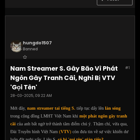
hungdo1507
Banned
Join Date:
Jan 2025
Nam Streamer S. Gây Bão Vì Phát
#1
Posts:
3873
Ngôn Gây Tranh Cãi, Nghi Bị VTV
'Gọi Tên'
28-03-2025, 09:22 AM
Mới đây,
nam streamer tai tiếng S.
tiếp tục dấy lên
làn sóng
trong cộng đồng LMHT Việt Nam khi
một phát ngôn gây tranh
cãi
của anh bất ngờ trở thành tâm điểm chú ý. Thậm chí, vừa qua,
Đài Truyền hình Việt Nam
(
VTV
)
còn đưa tin về sự việc khiến dư
luận đặt nghi vấn: Liệu S.
có bị 'gọi tên' gián tiếp?