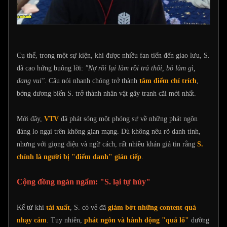
Cụ thể, trong một sự kiện, khi được nhiều fan tiến đến giao lưu, S.
đã cao hứng buông lời:
"Nợ rồi lại làm rồi trả thôi, bỏ làm gì,
đang vui".
Câu nói nhanh chóng trở thành
tâm điểm chỉ trích
,
bớng dương biến S. trở thành nhân vật gây tranh cãi mới nhất.
Mới đây,
VTV
đã phát sóng một phóng sự về những phát ngôn
đáng lo ngại trên không gian mạng. Dù không nêu rõ danh tính,
nhưng với giọng điệu và ngữ cách, rất nhiều khán giả tin rằng
S.
chính là người bị "điểm danh" gián tiếp
.
Cộng đồng ngán ngẩm: "S. lại tự hủy"
Kể từ khi
tái xuất
, S. có vẻ đã
giảm bớt những content quá
nhạy cảm
. Tuy nhiên,
phát ngôn và hành động "quá lố"
dường