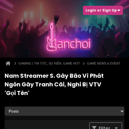
Login or Sign Up
GAMING | TIN TỨC, SỰ KIỆN, GAME HOT
GAME NEWS & EVENT
Nam Streamer S. Gây Bão Vì Phát
Ngôn Gây Tranh Cãi, Nghi Bị VTV
'Gọi Tên'
Filter