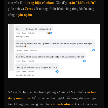
như vẫn là
thương hiệu cá nhân
.
Gần đây,
trận "khẩu chiến"
giữa anh và
Zeros
với những lời lừ hành cũng từng khiến cộng
đồng
ngán ngẩm
.
Sự việc S. bị nhắc tên trong phóng sự của VTV có thể là
cố báo
động mạnh mẽ
.
Mỗi streamer hay người nổi tiếng khi phát ngôn
trên không gian mạng đều phải
có trách nhiệm
.
Câu chuyện của