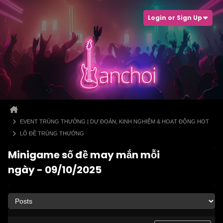
Login or Sign Up
EVENT TRÚNG THƯỞNG | DỰ ĐOÁN, KINH NGHIỆM & HOẠT ĐỘNG HOT
LÔ ĐỀ TRÚNG THƯỞNG
Minigame số đề may mắn mỗi
ngày - 09/10/2025